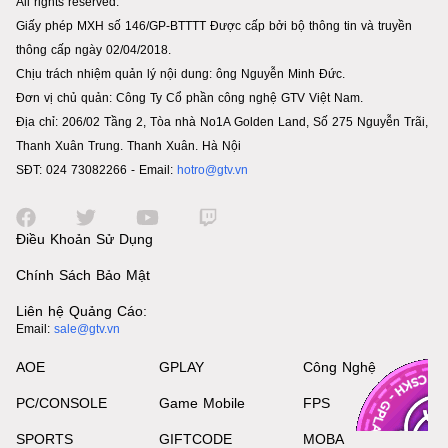
All rights reserved.
Giấy phép MXH số 146/GP-BTTTT Được cấp bởi bộ thông tin và truyền
thông cấp ngày 02/04/2018.
Chịu trách nhiệm quản lý nội dung: ông Nguyễn Minh Đức.
Đơn vị chủ quản: Công Ty Cổ phần công nghệ GTV Việt Nam.
Địa chỉ: 206/02 Tầng 2, Tòa nhà No1A Golden Land, Số 275 Nguyễn Trãi,
Thanh Xuân Trung. Thanh Xuân. Hà Nội
SĐT: 024 73082266 - Email:
hotro@gtv.vn
Điều Khoản Sử Dụng
Chính Sách Bảo Mật
Liên hệ Quảng Cáo:
Email:
sale@gtv.vn
AOE
GPLAY
Công Nghệ
PC/CONSOLE
Game Mobile
FPS
SPORTS
GIFTCODE
MOBA