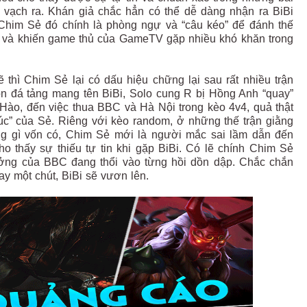
h vạch ra. Khán giả chắc hẳn có thể dễ dàng nhận ra BiBi
 Chim Sẻ đó chính là phòng ngự và “câu kéo” để đánh thế
 lầm và khiến game thủ của GameTV gặp nhiều khó khăn trong
thì Chim Sẻ lại có dấu hiệu chững lại sau rất nhiều trận
òn đá tảng mang tên BiBi, Solo cung R bị Hồng Anh “quay”
Hào, đến việc thua BBC và Hà Nội trong kèo 4v4, quả thật
úc” của Sẻ. Riêng với kèo random, ở những thế trận giằng
ững gì vốn có, Chim Sẻ mới là người mắc sai lầm dẫn đến
ho thấy sự thiếu tự tin khi gặp BiBi. Có lẽ chính Chim Sẻ
ởng của BBC đang thổi vào từng hồi dồn dập. Chắc chắn
y một chút, BiBi sẽ vươn lên.