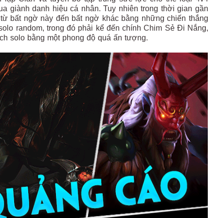
đua giành danh hiệu cá nhân. Tuy nhiên trong thời gian gần
 từ bất ngờ này đến bất ngờ khác bằng những chiến thắng
 solo random, trong đó phải kể đến chính Chim Sẻ Đi Nắng,
ịch solo bằng một phong độ quá ấn tượng.