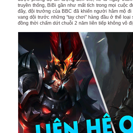
truyền thống, BiBi gần như mất tích trong mọi cuộc 
đây, đội trưởng của BBC đã khiến người hâm mộ đi
vang dội trước những “tay chơi” hàng đầu ở thể loại
đồng thời chấm dứt chuỗi 2 năm liên tiếp không vô đ