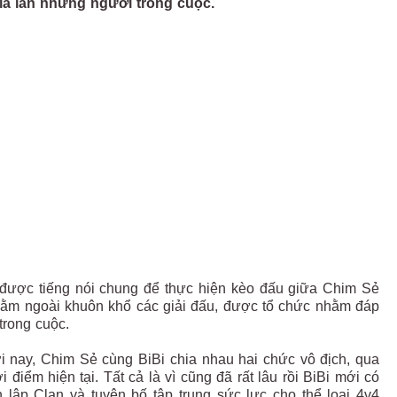
ả lẫn những người trong cuộc.
 được tiếng nói chung để thực hiện kèo đấu giữa Chim Sẻ
 nằm ngoài khuôn khổ các giải đấu, được tổ chức nhằm đáp
trong cuộc.
ới nay, Chim Sẻ cùng BiBi chia nhau hai chức vô địch, qua
điểm hiện tại. Tất cả là vì cũng đã rất lâu rồi BiBi mới có
lập Clan và tuyên bố tập trung sức lực cho thể loại 4v4