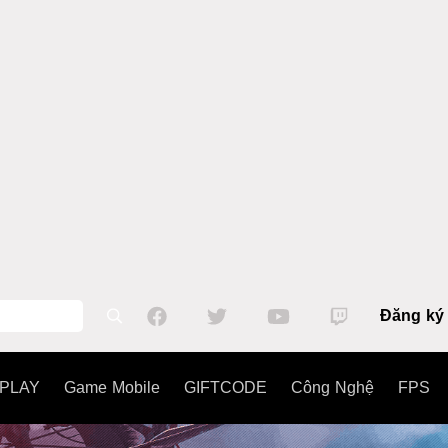
Đăng ký
PLAY
Game Mobile
GIFTCODE
Công Nghệ
FPS