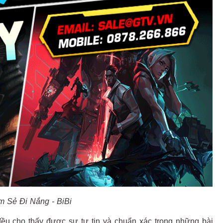
m Sẻ Đi Nắng - BiBi
đều cho thấy được sự tự tin và chuẩn xác trong những bài