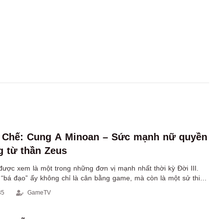
ế Chế: Cung A Minoan – Sức mạnh nữ quyền
 từ thần Zeus
ược xem là một trong những đơn vị mạnh nhất thời kỳ Đời III.
 “bá đạo” ấy không chỉ là cân bằng game, mà còn là một sử thi
uyền, thần thoại Hy Lạp và nền văn minh biển cả.
35
GameTV