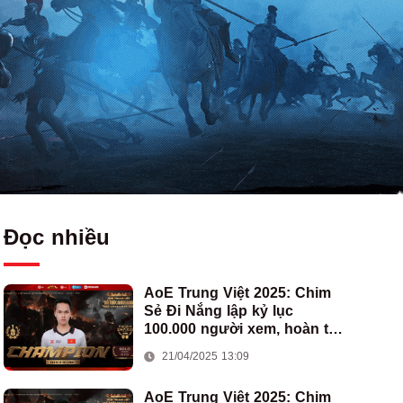
Đọc nhiều
AoE Trung Việt 2025: Chim
Sẻ Đi Nắng lập kỷ lục
100.000 người xem, hoàn tất
cú hat-trick vô địch cho AoE
21/04/2025 13:09
Việt Nam
AoE Trung Việt 2025: Chim