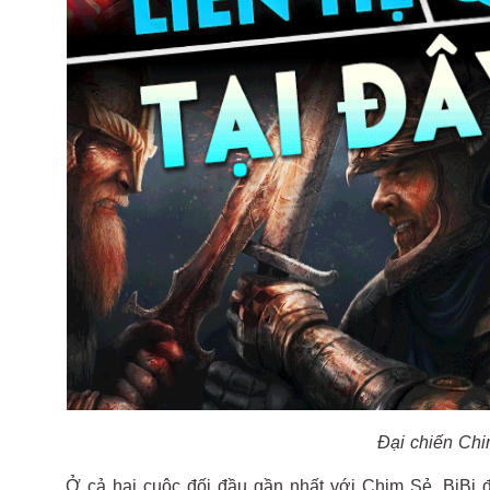
Đại chiến Chi
Ở cả hai cuộc đối đầu gần nhất với Chim Sẻ, BiBi 