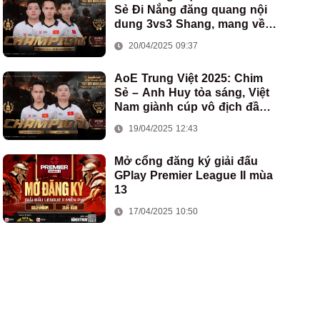
Sẻ Đi Nắng đăng quang nội
dung 3vs3 Shang, mang về
chức vô địch thứ hai cho
20/04/2025 09:37
đoàn AoE Việt Nam
AoE Trung Việt 2025: Chim
Sẻ – Anh Huy tỏa sáng, Việt
Nam giành cúp vô địch đầu
tiên ở thể thức 2vs2 Assyrian
19/04/2025 12:43
Mở cổng đăng ký giải đấu
GPlay Premier League II mùa
13
17/04/2025 10:50