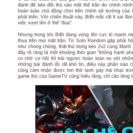
đánh để kéo đối thủ vào một thế trận do chính mìn
hoàn toàn chủ động chơi trên chính sở trường của
phát triển. Với chiến thuật này, BiBi mắc rất ít sai
việc vượt lên ở thế “đua”.
Nhưng trong khi BiBi đang vùng lên cực kì mạnh mẽ 
thua trên mọi mặt trận. Từ Solo Random gặp phải h
như chong chóng, thất thủ trong kèo 2v2 cùng Mạnh 
đây rõ ràng là một khoảng thời gian “không hạnh ph
co chờ cơ hội thì trái ngược hoàn toàn so với nh
những bài đánh lỗi rất khó tin, điều này phần nào c
cũng cảm nhận được hơi thở lạnh gáy mà nhạc trư
game thủ của GameTV cũng hiểu rằng, chỉ cần lỏng ta