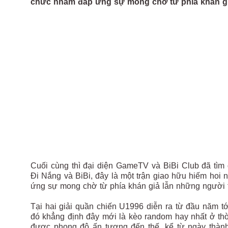
chức nhằm đáp ứng sự mong chờ từ phía khán gi
Cuối cùng thì đại diện GameTV và BiBi Club đã tìm
Đi Nắng và BiBi, đây là một trận giao hữu hiếm hoi
ứng sự mong chờ từ phía khán giả lẫn những người 
Tại hai giải quần chiến U1996 diễn ra từ đầu năm t
đó khẳng định đây mới là kèo random hay nhất ở thời 
được phong độ ấn tượng đến thế, kể từ ngày thành 