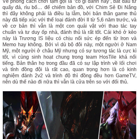
Về phong cách chơi tạm gọi là “có gì đánh nấy”, bắt đầu từ
quẩy đá, rìu bổ… để chiếm bản đồ, với Chim Sẻ Đi Nắng
thì đây không phải là điều lạ lẫm, bởi bản thân game thủ
này đã tiếp xúc với thể loại đánh đời II từ 5,6 năm trước, và
về cơ bản thì vẫn là một con quái vật với thao tác tay
chuẩn và tư duy ốp nhà, đánh thủ là rất tốt. Cái khó ở kèo
này là Trương IS liệu có chịu nổi sức ép đến từ Iron và
Memo hay không. Bởi vì dù bộ đôi này, một người ở Nam
Mỹ, một người ở châu Mỹ nhưng có sự tương tác là cực kì
tốt, vì cùng sinh hoạt chung trong team HosTile khá nổi
tiếng. Bản thân họ trong đầu đã có sự lập trình về lối chơi
và tính đồng đội là rất cao, quan trọng hơn là có kinh
nghiệm đánh 2v2 và trình độ thì đồng đều hơn GameTV,
nên dù thế nào đi nữa thì vẫn là cửa trên so với đối thủ.