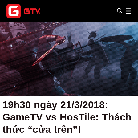
19h30 ngày 21/3/2018:
GameTV vs HosTile: Thách
thức “cửa trên”!