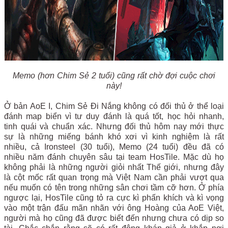
Memo (hơn Chim Sẻ 2 tuổi) cũng rất chờ đợi cuộc chơi
này!
Ở bản AoE I, Chim Sẻ Đi Nắng không có đối thủ ở thể loại
đánh map biển vì tư duy đánh là quá tốt, học hỏi nhanh,
tinh quái và chuẩn xác. Nhưng đối thủ hôm nay mới thực
sự là những miếng bánh khó xơi vì kinh nghiệm là rất
nhiều, cả Ironsteel (30 tuổi), Memo (24 tuổi) đều đã có
nhiều năm đánh chuyên sâu tại team HosTile. Mặc dù họ
không phải là những người giỏi nhất Thế giới, nhưng đây
là cột mốc rất quan trọng mà Việt Nam cần phải vượt qua
nếu muốn có tên trong những sân chơi tầm cỡ hơn. Ở phía
ngược lại, HosTile cũng tỏ ra cực kì phấn khích và kì vọng
vào một trận đấu mãn nhãn với ông Hoàng của AoE Việt,
người mà họ cũng đã được biết đến nhưng chưa có dịp so