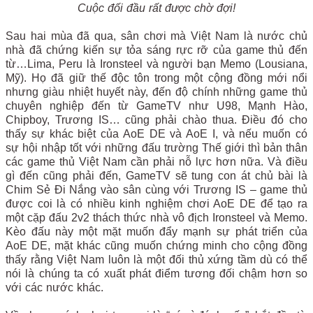
Cuộc đối đầu rất được chờ đợi!
Sau hai mùa đã qua, sân chơi mà Việt Nam là nước chủ
nhà đã chứng kiến sự tỏa sáng rực rỡ của game thủ đến
từ…Lima, Peru là Ironsteel và người bạn Memo (Lousiana,
Mỹ). Họ đã giữ thế độc tôn trong một cộng đồng mới nổi
nhưng giàu nhiệt huyết này, đến độ chính những game thủ
chuyên nghiệp đến từ GameTV như U98, Mạnh Hào,
Chipboy, Trương IS… cũng phải chào thua. Điều đó cho
thấy sự khác biệt của AoE DE và AoE I, và nếu muốn có
sự hội nhập tốt với những đấu trường Thế giới thì bản thân
các game thủ Việt Nam cần phải nỗ lực hơn nữa. Và điều
gì đến cũng phải đến, GameTV sẽ tung con át chủ bài là
Chim Sẻ Đi Nắng vào sân cùng với Trương IS – game thủ
được coi là có nhiều kinh nghiệm chơi AoE DE để tạo ra
một cặp đấu 2v2 thách thức nhà vô địch Ironsteel và Memo.
Kèo đấu này một mặt muốn đẩy mạnh sự phát triển của
AoE DE, mặt khác cũng muốn chứng minh cho cộng đồng
thấy rằng Việt Nam luôn là một đối thủ xứng tầm dù có thể
nói là chúng ta có xuất phát điểm tương đối chậm hơn so
với các nước khác.