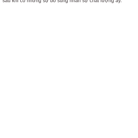
sau khi có những sự bổ sung nhân sự chất lượng ấy.