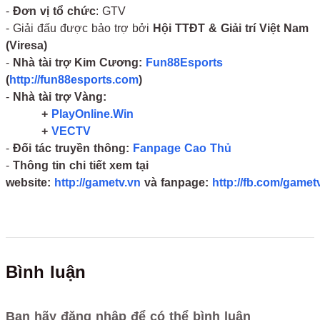
-
Đơn vị tổ chức
: GTV
- Giải đấu được bảo trợ bởi
Hội TTĐT & Giải trí Việt Nam
(Viresa)
-
Nhà tài trợ Kim Cương:
Fun88Esports
(
http://fun88esports.com
)
-
Nhà tài trợ Vàng:
+
PlayOnline.Win
+
VECTV
-
Đối tác truyền thông:
Fanpage Cao Thủ
-
Thông tin chi tiết xem tại
website:
http://gametv.vn
và fanpage:
http://fb.com/gamet
Bình luận
Bạn hãy đăng nhập để có thể bình luận