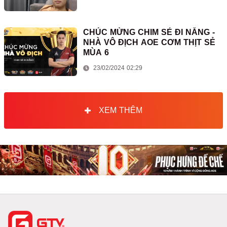
CHÚC MỪNG CHIM SẺ ĐI NẮNG -
NHÀ VÔ ĐỊCH AOE CƠM THỊT SẺ
MÙA 6
23/02/2024 02:29
XEM THÊM