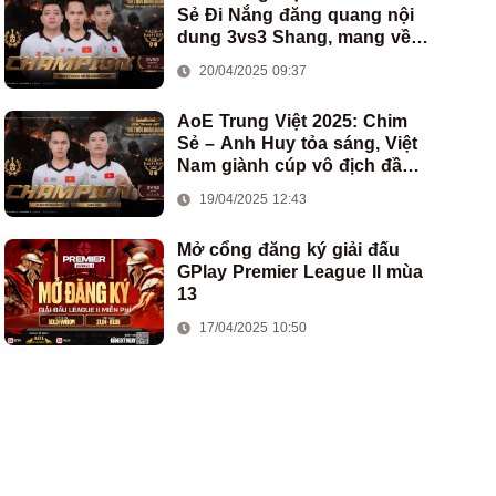
Sẻ Đi Nắng đăng quang nội
dung 3vs3 Shang, mang về
chức vô địch thứ hai cho
20/04/2025 09:37
đoàn AoE Việt Nam
AoE Trung Việt 2025: Chim
Sẻ – Anh Huy tỏa sáng, Việt
Nam giành cúp vô địch đầu
tiên ở thể thức 2vs2 Assyrian
19/04/2025 12:43
Mở cổng đăng ký giải đấu
GPlay Premier League II mùa
13
17/04/2025 10:50