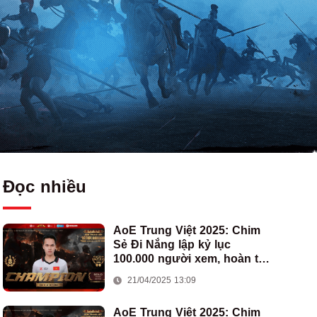
Đọc nhiều
AoE Trung Việt 2025: Chim
Sẻ Đi Nắng lập kỷ lục
100.000 người xem, hoàn tất
cú hat-trick vô địch cho AoE
21/04/2025 13:09
Việt Nam
AoE Trung Việt 2025: Chim