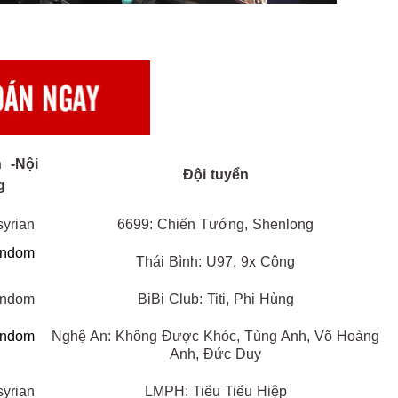
n -Nội
Đội tuyển
g
syrian
6699: Chiến Tướng, Shenlong
andom
Thái Bình: U97, 9x Công
andom
BiBi Club: Titi, Phi Hùng
andom
Nghệ An: Không Được Khóc, Tùng Anh, Võ Hoàng
Anh, Đức Duy
syrian
LMPH: Tiểu Tiểu Hiệp