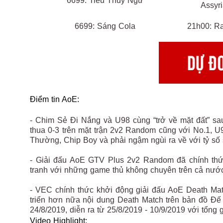
6699: Tiểu Thủy Ngư
Assyr
6699: Sáng Cola
21h00: R
Điểm tin AoE:
- Chim Sẻ Đi Nắng và U98 cùng “trở về mặt đất” sau
thua 0-3 trên mặt trận 2v2 Random cũng với No.1,
Thường, Chip Boy và phải ngậm ngùi ra về với tỷ số s
- Giải đấu AoE GTV Plus 2v2 Random đã chính thức
tranh với những game thủ không chuyên trên cả nướ
- VEC chính thức khởi động giải đấu AoE Death Mat
triển hơn nữa nội dung Death Match trên bản đồ Đế
24/8/2019, diễn ra từ 25/8/2019 - 10/9/2019 với tổng g
Video Highlight: