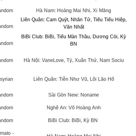
andom
Hà Nam: Hoàng Mai Nhi, Xi Măng
Liên Quân: Cam Quýt, Nhãn Tử, Tiểu Tiểu Hiệp,
andom
Văn Nhất
BiBi Club: BiBi, Tiểu Màn Thầu, Dương Còi, Kỳ
andom
BN
andom
Hà Nội: VaneLove, Tý, Xuân Thứ, Nam Sociu
syrian
Liên Quân: Tiễn Như Vũ, Lôi Lão Hổ
andom
Sài Gòn New: Noname
andom
Nghệ An: Võ Hoàng Anh
andom
BiBi Club: BiBi, Kỳ BN
mato -