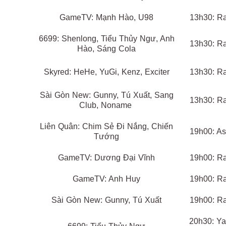
GameTV: Mạnh Hào, U98
13h30: R
6699: Shenlong, Tiểu Thủy Ngư, Anh
13h30: R
Hào, Sáng Cola
Skyred: HeHe, YuGi, Kenz, Exciter
13h30: R
Sài Gòn New: Gunny, Tú Xuất, Sang
13h30: R
Club, Noname
Liên Quân: Chim Sẻ Đi Nắng, Chiến
19h00: As
Tướng
GameTV: Dương Đại Vĩnh
19h00: R
GameTV: Anh Huy
19h00: R
Sài Gòn New: Gunny, Tú Xuất
19h00: R
20h30: Ya