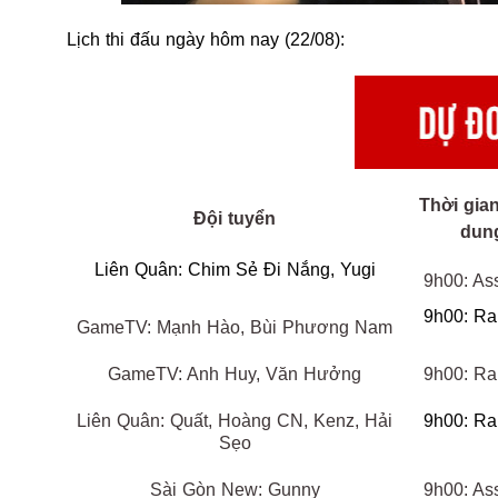
Lịch thi đấu ngày hôm nay (22/08):
Thời gia
Đội tuyển
dun
Liên Quân: Chim Sẻ Đi Nắng, Yugi
9h00: As
9h00: R
GameTV: Mạnh Hào, Bùi Phương Nam
GameTV: Anh Huy, Văn Hưởng
9h00: R
Liên Quân: Quất, Hoàng CN, Kenz, Hải
9h00: R
Sẹo
Sài Gòn New: Gunny
9h00: As