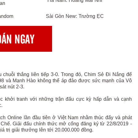
Hà Nam: Hoàng Mai Nhi
ian
andom
Sài Gòn New: Trường ẸC
 chuỗi thắng liên tiếp 3-0. Trong đó, Chim Sẻ Đi Nắng để
 U98 và Mạnh Hào không thể áp đảo được sức mạnh của Vô
át nút 2-3.
 khởi tranh với những trận đấu cực kỳ hấp dẫn và cạnh
c.
ch Online lần đầu tiên ở Việt Nam nhằm thúc đẩy và phát
 Chế. Giải đấu chính thức mở cổng đăng ký từ 22/8/2019 -
iá trị giải thưởng lên tới 20.000.000 đồng.