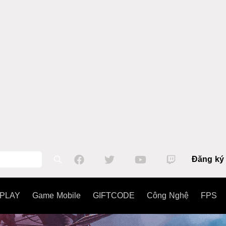
Đăng ký
PLAY
Game Mobile
GIFTCODE
Công Nghệ
FPS