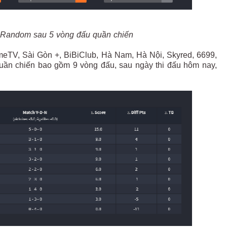
4 Random sau 5 vòng đấu quần chiến
eTV, Sài Gòn +, BiBiClub, Hà Nam, Hà Nội, Skyred, 6699,
uần chiến bao gồm 9 vòng đấu, sau ngày thi đấu hôm nay,