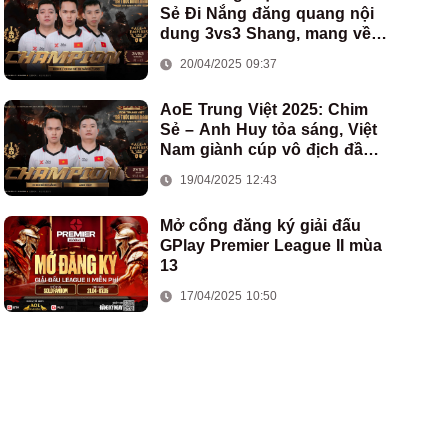
Sẻ Đi Nắng đăng quang nội
dung 3vs3 Shang, mang về
chức vô địch thứ hai cho
20/04/2025 09:37
đoàn AoE Việt Nam
AoE Trung Việt 2025: Chim
Sẻ – Anh Huy tỏa sáng, Việt
Nam giành cúp vô địch đầu
tiên ở thể thức 2vs2 Assyrian
19/04/2025 12:43
Mở cổng đăng ký giải đấu
GPlay Premier League II mùa
13
17/04/2025 10:50