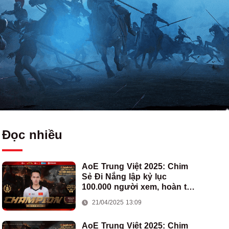
Đọc nhiều
AoE Trung Việt 2025: Chim
Sẻ Đi Nắng lập kỷ lục
100.000 người xem, hoàn tất
cú hat-trick vô địch cho AoE
21/04/2025 13:09
Việt Nam
AoE Trung Việt 2025: Chim