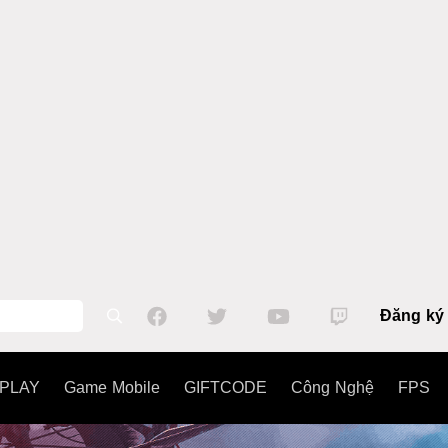
Đăng ký
PLAY
Game Mobile
GIFTCODE
Công Nghệ
FPS