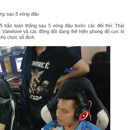
ng sau 5 vòng đấu
trận toàn thắng sau 5 vòng đấu trước các đối thủ: Thái
 Vanelove và các đồng đội đang thể hiện phong độ cực kì
ho chức vô địch.