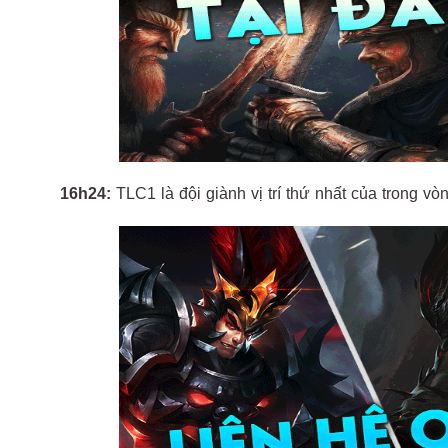
16h24:
TLC1 là đội giành vị trí thứ nhất của trong 