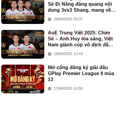
Sẻ Đi Nắng đăng quang nội
dung 3vs3 Shang, mang về
chức vô địch thứ hai cho
20/04/2025 09:37
đoàn AoE Việt Nam
AoE Trung Việt 2025: Chim
Sẻ – Anh Huy tỏa sáng, Việt
Nam giành cúp vô địch đầu
tiên ở thể thức 2vs2 Assyrian
19/04/2025 12:43
Mở cổng đăng ký giải đấu
GPlay Premier League II mùa
13
17/04/2025 10:50