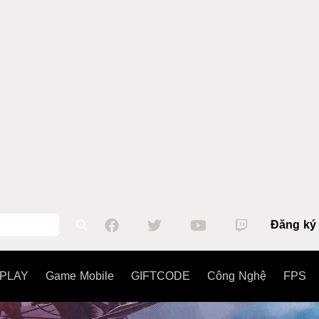
Đăng ký
PLAY
Game Mobile
GIFTCODE
Công Nghệ
FPS