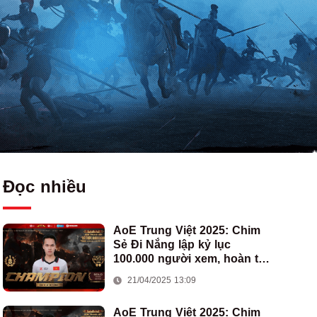
Đọc nhiều
AoE Trung Việt 2025: Chim
Sẻ Đi Nắng lập kỷ lục
100.000 người xem, hoàn tất
cú hat-trick vô địch cho AoE
21/04/2025 13:09
Việt Nam
AoE Trung Việt 2025: Chim