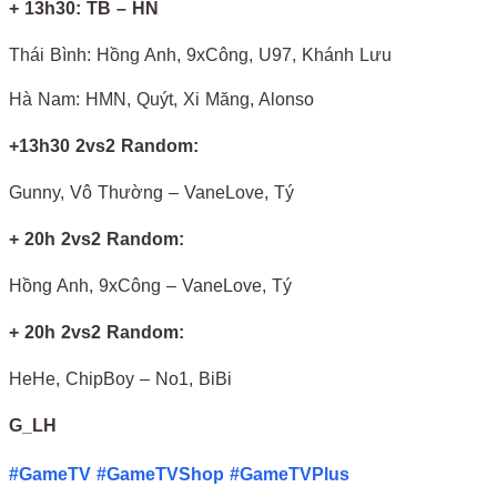
+ 13h30: TB – HN
Thái Bình: Hồng Anh, 9xCông, U97, Khánh Lưu
Hà Nam: HMN, Quýt, Xi Măng, Alonso
+13h30 2vs2 Random:
Gunny, Vô Thường – VaneLove, Tý
+ 20h 2vs2 Random:
Hồng Anh, 9xCông – VaneLove, Tý
+ 20h 2vs2 Random:
HeHe, ChipBoy – No1, BiBi
G_LH
#GameTV
#GameTVShop
#GameTVPlus