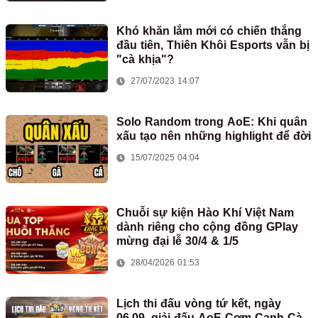
Khó khăn lắm mới có chiến thắng
đầu tiên, Thiên Khôi Esports vẫn bị
"cà khịa"?
27/07/2023 14:07
Solo Random trong AoE: Khi quân
xấu tạo nên những highlight để đời
15/07/2025 04:04
Chuỗi sự kiện Hào Khí Việt Nam
dành riêng cho cộng đồng GPlay
mừng đại lễ 30/4 & 1/5
28/04/2026 01:53
Lịch thi đấu vòng tứ kết, ngày
06.09, giải đấu AoE Cơm Canh Cà