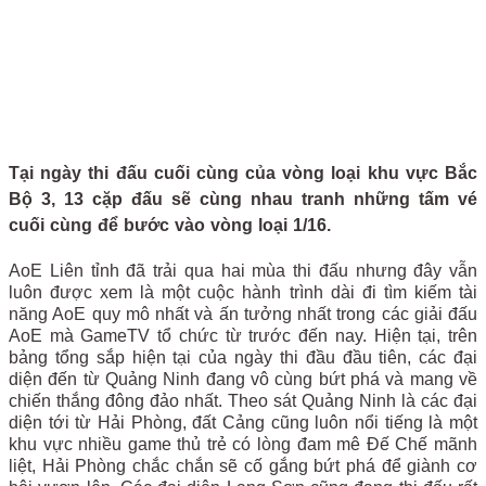
Tại ngày thi đấu cuối cùng của vòng loại khu vực Bắc
Bộ 3, 13 cặp đấu sẽ cùng nhau tranh những tấm vé
cuối cùng để bước vào vòng loại 1/16.
AoE Liên tỉnh đã trải qua hai mùa thi đấu nhưng đây vẫn
luôn được xem là một cuộc hành trình dài đi tìm kiếm tài
năng AoE quy mô nhất và ấn tưởng nhất trong các giải đấu
AoE mà GameTV tổ chức từ trước đến nay. Hiện tại, trên
bảng tổng sắp hiện tại của ngày thi đầu đầu tiên, các đại
diện đến từ Quảng Ninh đang vô cùng bứt phá và mang về
chiến thắng đông đảo nhất. Theo sát Quảng Ninh là các đại
diện tới từ Hải Phòng, đất Cảng cũng luôn nổi tiếng là một
khu vực nhiều game thủ trẻ có lòng đam mê Đế Chế mãnh
liệt, Hải Phòng chắc chắn sẽ cố gắng bứt phá để giành cơ