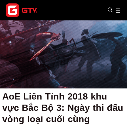
AoE Liên Tỉnh 2018 khu
vực Bắc Bộ 3: Ngày thi đấu
vòng loại cuối cùng