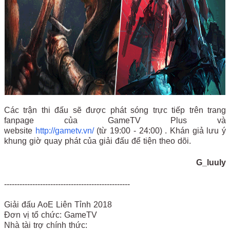
Các trận thi đấu sẽ được phát sóng trực tiếp trên trang
fanpage của GameTV Plus và
website
http://gametv.vn/
(từ 19:00 - 24:00) . Khán giả lưu ý
khung giờ quay phát của giải đấu để tiện theo dõi.
G_luuly
-------------------------------------------------
Giải đấu AoE Liên Tỉnh 2018
Đơn vị tổ chức: GameTV
Nhà tài trợ chính thức: