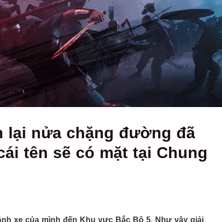
n lại nửa chặng đường đã
ái tên sẽ có mặt tại Chung
bánh xe của mình đến Khu vực Bắc Bộ 5. Như vậy giải