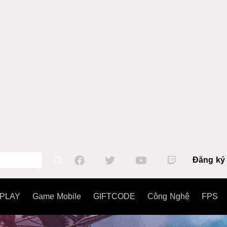
Đăng ký
PLAY
Game Mobile
GIFTCODE
Công Nghệ
FPS