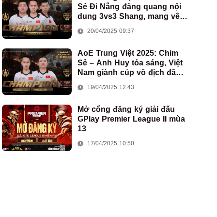
Sẻ Đi Nắng đăng quang nội
dung 3vs3 Shang, mang về
chức vô địch thứ hai cho
20/04/2025 09:37
đoàn AoE Việt Nam
AoE Trung Việt 2025: Chim
Sẻ – Anh Huy tỏa sáng, Việt
Nam giành cúp vô địch đầu
tiên ở thể thức 2vs2 Assyrian
19/04/2025 12:43
Mở cổng đăng ký giải đấu
GPlay Premier League II mùa
13
17/04/2025 10:50