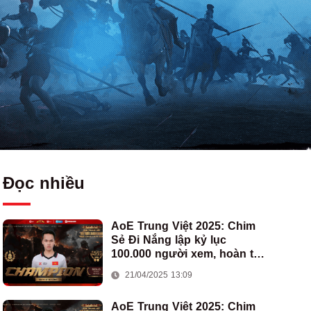
Đọc nhiều
AoE Trung Việt 2025: Chim
Sẻ Đi Nắng lập kỷ lục
100.000 người xem, hoàn tất
cú hat-trick vô địch cho AoE
21/04/2025 13:09
Việt Nam
AoE Trung Việt 2025: Chim