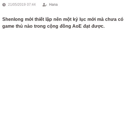
21/05/2019 07:44
Hana
Shenlong mới thiết lập nên một kỷ lục mới mà chưa có
game thủ nào trong cộng đồng AoE đạt được.