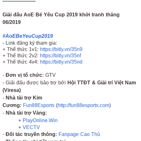
---------------------
Giải đấu AoE Bé Yêu Cup 2019 khởi tranh tháng
06/2019
#AoEBeYeuCup2019
- Link đăng ký tham gia:
+ Thể thức 1v1:
https://bitly.vn/35n9
+ Thể thức 2v2:
https://bitly.vn/35nf
+ Thể thức 4v4:
https://bitly.vn/35nd
-
Đơn vị tổ chức:
GTV
- Giải đấu được bảo trợ bởi
Hội TTĐT & Giải trí Việt Nam
(Viresa)
-
Nhà tài trợ Kim
Cương:
Fun88Esports
(
http://fun88esports.com
)
-
Nhà tài trợ Vàng:
+
PlayOnline.Win
+
VECTV
-
Đối tác truyền thông:
Fanpage Cao Thủ