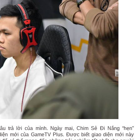
âu trả lời của mình. Ngày mai, Chim Sẻ Đi Nắng “hẹn”
diện mới của GameTV Plus. Được biết giao diện mới này