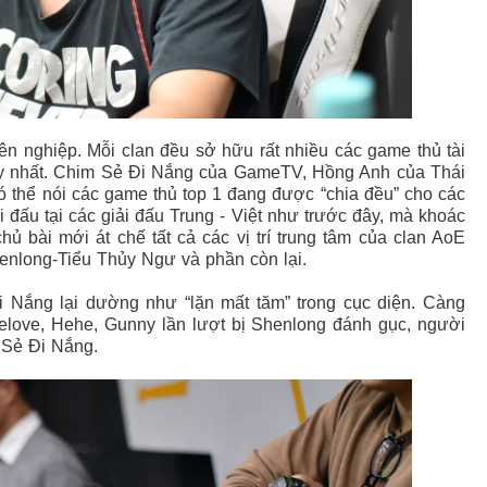
ên nghiệp. Mỗi clan đều sở hữu rất nhiều các game thủ tài
duy nhất. Chim Sẻ Đi Nắng của GameTV, Hồng Anh của Thái
ó thể nói các game thủ top 1 đang được “chia đều” cho các
i đấu tại các giải đấu Trung - Việt như trước đây, mà khoác
hủ bài mới át chế tất cả các vị trí trung tâm của clan AoE
henlong-Tiểu Thủy Ngư và phần còn lại.
i Nắng lại dường như “lặn mất tăm” trong cục diện. Càng
elove, Hehe, Gunny lần lượt bị Shenlong đánh gục, người
m Sẻ Đi Nắng.