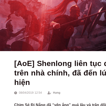
[AoE] Shenlong liên tục
trên nhà chính, đã đến l
hiện
08/04/2019 12:54
Hưng
Chim Sẻ Đi Nắng đã “yên ắng” quá lâu và trận đố