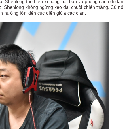
Ya, Shenlong thể hiện kĩ năng bài bản và phong cách đi dân
kịp, Shenlong không ngừng kéo dài chuỗi chiến thắng. Cú nổ
h hưởng lớn đến cục diện giữa các clan.