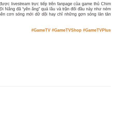
ược livestream trực tiếp trên fanpage của game thủ Chim
Đi Nắng đã “yên ắng” quá lâu và trận đối đầu này như ném
 nên cơn sóng mới dữ dội hay chỉ những gợn sóng lăn tăn
#GameTV
#GameTVShop
#GameTVPlus