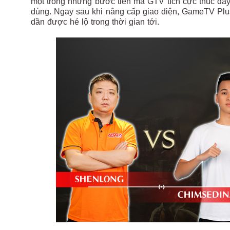
một trong những bước tiến mà GTV tích cực thúc đẩy
dùng. Ngay sau khi nâng cấp giao diện, GameTV Plu
dần được hé lộ trong thời gian tới.