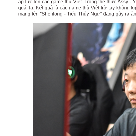
áp lực lên các game thủ Việt. Trong thể thức Assy - 
quái lạ. Kết quả là các game thủ Việt trở tay không 
mang tên “Shenlong - Tiểu Thủy Ngư” đang gây ra ản