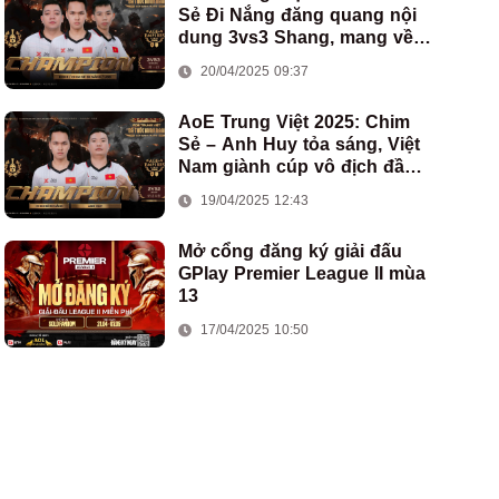
Sẻ Đi Nắng đăng quang nội
dung 3vs3 Shang, mang về
chức vô địch thứ hai cho
20/04/2025 09:37
đoàn AoE Việt Nam
AoE Trung Việt 2025: Chim
Sẻ – Anh Huy tỏa sáng, Việt
Nam giành cúp vô địch đầu
tiên ở thể thức 2vs2 Assyrian
19/04/2025 12:43
Mở cổng đăng ký giải đấu
GPlay Premier League II mùa
13
17/04/2025 10:50