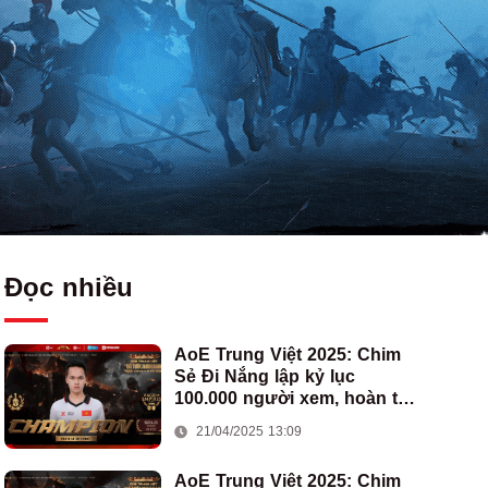
Đọc nhiều
AoE Trung Việt 2025: Chim
Sẻ Đi Nắng lập kỷ lục
100.000 người xem, hoàn tất
cú hat-trick vô địch cho AoE
21/04/2025 13:09
Việt Nam
AoE Trung Việt 2025: Chim