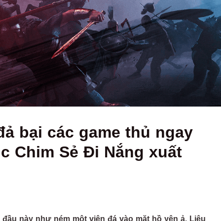
 đả bại các game thủ ngay
úc Chim Sẻ Đi Nắng xuất
i đầu này như ném một viên đá vào mặt hồ yên ả. Liệu