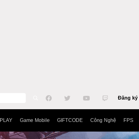
Đăng ký
PLAY
Game Mobile
GIFTCODE
Công Nghệ
FPS