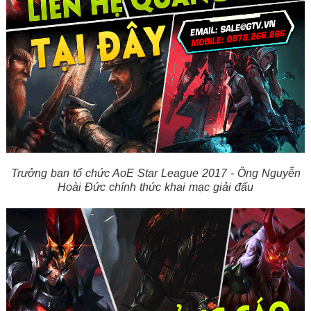
Trưởng ban tổ chức AoE Star League 2017 - Ông Nguyễn
Hoài Đức chính thức khai mạc giải đấu