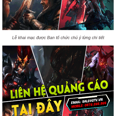
Lễ khai mạc được Ban tổ chức chú ý từng chi tiết