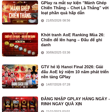
GPlay ra mắt sự kiện “Mảnh Ghép
Chiến Thắng – Chơi Là Thắng” với
loạt phần quà hấp dẫn
21/05/2026 08:56
Khởi tranh AoE Ranking Mùa 26:
Chiến để lên hạng – Đấu để ghi
danh
30/06/2025 03:36
GTV hé lộ Hanoi Final 2026: Giải
đấu AoE kỷ niệm 10 năm phát triển
nền tảng GPlay
14/07/2026 07:28
ĐĂNG NHẬP GPLAY HÀNG NGÀY -
RINH NGAY QUÀ XỊN
21/11/2023 03:02