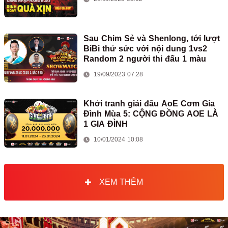
Sau Chim Sẻ và Shenlong, tới lượt
BiBi thử sức với nội dung 1vs2
Random 2 người thi đấu 1 màu
19/09/2023 07:28
Khởi tranh giải đấu AoE Cơm Gia
Đình Mùa 5: CỘNG ĐỒNG AOE LÀ
1 GIA ĐÌNH
10/01/2024 10:08
XEM THÊM