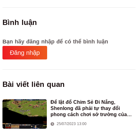
Bình luận
Bạn hãy đăng nhập để có thể bình luận
Đăng nhập
Bài viết liên quan
Để lật đổ Chim Sẻ Đi Nắng,
Shenlong đã phải tự thay đổi
phong cách chơi sở trường của
mình
25/07/2023 13:00