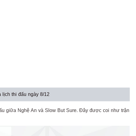
lịch thi đấu ngày 8/12
đấu giữa Nghệ An và Slow But Sure. Đây được coi như trận