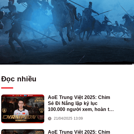
Đọc nhiều
AoE Trung Việt 2025: Chim
Sẻ Đi Nắng lập kỷ lục
100.000 người xem, hoàn tất
cú hat-trick vô địch cho AoE
21/04/2025 13:09
Việt Nam
AoE Trung Việt 2025: Chim