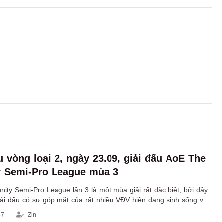
u vòng loại 2, ngày 23.09, giải đấu AoE The
 Semi-Pro League mùa 3
ty Semi-Pro League lần 3 là một mùa giải rất đặc biệt, bởi đây
giải đấu có sự góp mặt của rất nhiều VĐV hiện đang sinh sống và
c ngoài, trong số đó có Nhật Bản.
37
Zin