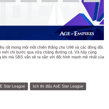
đều rất mong mỏi một chiến thắng cho U98 và các đồng đội.
khi mới chỉ bước qua nửa chặng đường cả. Và hãy cùng
g khi mà SBS vẫn sẽ ra sân với đội hình mạnh mẽ nhất của
E Star League
lịch thi đấu AoE Star League