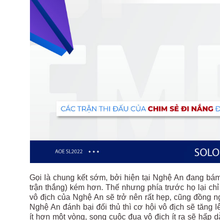
Gọi là chung kết sớm, bởi hiện tại Nghệ An đang bám
trận thắng) kém hơn. Thế nhưng phía trước họ lại ch
vô địch của Nghệ An sẽ trở nên rất hẹp, cũng đồng n
Nghệ An đánh bại đối thủ thì cơ hội vô địch sẽ tăng l
ít hơn một vòng, song cuộc đua vô địch ít ra sẽ hấp 