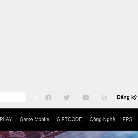
Đăng ký
PLAY
Game Mobile
GIFTCODE
Công Nghệ
FPS