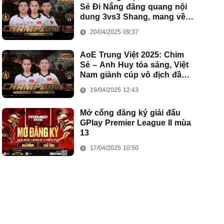
Sẻ Đi Nắng đăng quang nội
dung 3vs3 Shang, mang về
chức vô địch thứ hai cho
20/04/2025 09:37
đoàn AoE Việt Nam
AoE Trung Việt 2025: Chim
Sẻ – Anh Huy tỏa sáng, Việt
Nam giành cúp vô địch đầu
tiên ở thể thức 2vs2 Assyrian
19/04/2025 12:43
Mở cổng đăng ký giải đấu
GPlay Premier League II mùa
13
17/04/2025 10:50