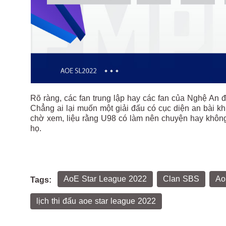
Rõ ràng, các fan trung lập hay các fan của Nghệ An 
Chẳng ai lại muốn một giải đấu có cục diện an bài 
chờ xem, liệu rằng U98 có làm nên chuyện hay khôn
họ.
AoE Star League 2022
Clan SBS
Ao
Tags:
lịch thi đấu aoe star league 2022