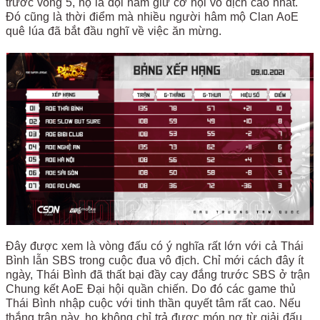
trước vòng 5, họ là đội nắm giữ cơ hội vô địch cao nhất.
Đó cũng là thời điểm mà nhiều người hâm mộ Clan AoE
quê lúa đã bắt đầu nghĩ về việc ăn mừng.
Đây được xem là vòng đấu có ý nghĩa rất lớn với cả Thái
Bình lẫn SBS trong cuộc đua vô địch. Chỉ mới cách đây ít
ngày, Thái Bình đã thất bại đầy cay đắng trước SBS ở trận
Chung kết AoE Đại hội quần chiến. Do đó các game thủ
Thái Bình nhập cuộc với tinh thần quyết tâm rất cao. Nếu
thắng trận này, họ không chỉ trả được món nợ từ giải đấu