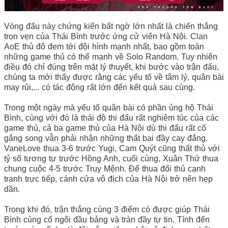
Vòng đấu này chứng kiến bất ngờ lớn nhất là chiến thắng
trọn vẹn của Thái Bình trước ứng cử viên Hà Nội. Clan
AoE thủ đô đem tới đội hình mạnh nhất, bao gồm toàn
những game thủ có thế mạnh về Solo Random. Tuy nhiên
điều đó chỉ đúng trên mặt lý thuyết, khi bước vào trận đấu,
chúng ta mới thấy được rằng các yếu tố về tâm lý, quân bài
may rủi,... có tác động rất lớn đến kết quả sau cùng.
Trong một ngày mà yếu tố quân bài có phần ủng hộ Thái
Bình, cùng với đó là thái độ thi đấu rất nghiêm túc của các
game thủ, cả ba game thủ của Hà Nội dù thi đấu rất cố
gắng song vẫn phải nhận những thất bại đầy cay đắng.
VaneLove thua 3-6 trước Yugi, Cam Quýt cũng thất thủ với
tỷ số tương tự trước Hồng Anh, cuối cùng, Xuân Thứ thua
chung cuộc 4-5 trước Truy Mệnh. Để thua đối thủ cạnh
tranh trực tiếp, cánh cửa vô địch của Hà Nội trở nên hẹp
dần.
Trong khi đó, trận thắng cùng 3 điểm có được giúp Thái
Bình củng cố ngôi đầu bảng và tràn đầy tự tin. Tính đến