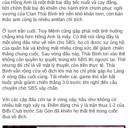
của Hồng Anh là một thất bại đầy tiếc nuối và cay đắng,
bởi chính thất bại đó khiến cho hành trình chinh phục ngôi
vương của Clan Thái Bình trở nên khó khăn hơn, còn bản
thân anh cũng bị nhiều antifan chỉ trích.
Ở lượt trận cuối, Truy Mệnh cũng gặp phải một tình huống
chẳng khá hơn Hồng Anh là mấy. Có thể nói rằng đây là
một vòng đấu như vẽ nên cho SBS, họ có được sự ủng hộ
của quân bài và không mất nhiều công sức để giành chiến
thắng chung cuộc. Sau vòng đấu này, Thái Bình rơi vào thế
không còn quyền tự quyết, trong khi SBS thì ngược lại. Thế
nhưng đó chỉ là về mặt lý thuyết, còn trên thực tế, Thái
Bình vẫn rộng cửa vô địch khi mà họ chỉ phải gặp Ao Làng
ở vòng đấu cuối cùng. Tất nhiên các game thủ vẫn bắt
buộc phải giành chiến thắng 3-0 trước khi nghĩ đến câu
chuyện chờ SBS sảy chân.
Với các cặp đấu còn lại ở vòng này, hầu như không có
nhiều bất ngờ xảy ra. Điểm đáng chú ý là trận thua 1-2 của
BiBi Club trước Sài Gòn đã khiến họ thất thế trong cuộc
đua vô địch.