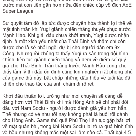
trước mà còn tiến gần hơn nữa đến chiếc cúp vô địch AoE
Super League.
Sự quyết tâm đó lập tức được chuyển hóa thành lợi thế về
mặt tinh thần khi Yugi giành chiến thắng thuyết phục trước
Mạnh Hào. Khi giải đấu chưa khởi tranh, Yugi được nhận
định là mắt xích yếu nhất của Thái Bình và thậm chí còn
được cho là sẽ phải ngồi dự bị cho người đàn em 9x
Công. Nhưng rồi chúng ta thấy Yugi ra sân trong đội hình
chính, liên tục giành chiến thắng và đem về điểm số quý
giá cho Thái Bình. Trận thắng trước Mạnh Hào cũng cho
thấy tâm lý thi đấu ổn định cũng kinh nghiệm rất phong phú
của game thủ này, bất chấp những dấu hiệu về tuổi tác đã
khiến cho thao tác của anh chậm đi rõ rệt.
Khởi đầu thuận lợi, tưởng như mọi chuyện sẽ càng dễ
dàng hơn với Thái Bình khi mà Hồng Anh sẽ chỉ phải đối
đầu với Nam Sociu - người được đánh giá yếu hơn hẳn.
Thế nhưng có vẻ như tối nay không phải là buổi tối dành
cho Hồng Anh. Game thủ quê Phú Thọ liên tục gặp bất lợi
về mặt quân bài, trong khi Nam Sociu lại tỏ ra quá bình tĩnh
và hầu nhưng không mắc một sai lầm nào cả. Thất bại 4-5