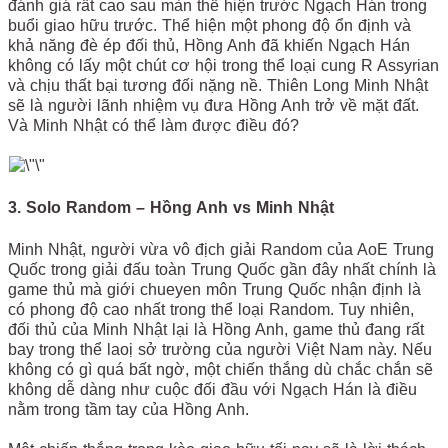
đánh giá rất cao sau màn thể hiện trước Ngạch Hán trong
buổi giao hữu trước. Thể hiện một phong độ ổn định và
khả năng đè ép đối thủ, Hồng Anh đã khiến Ngạch Hán
không có lấy một chút cơ hội trong thể loại cung R Assyrian
và chịu thất bại tương đối nặng nề. Thiên Long Minh Nhật
sẽ là người lãnh nhiệm vụ đưa Hồng Anh trở về mặt đất.
Và Minh Nhật có thể làm được điều đó?
3. Solo Random – Hồng Anh vs Minh Nhật
Minh Nhật, người vừa vô địch giải Random của AoE Trung
Quốc trong giải đấu toàn Trung Quốc gần đây nhất chính là
game thủ mà giới chueyen môn Trung Quốc nhận định là
có phong độ cao nhất trong thể loại Random. Tuy nhiên,
đối thủ của Minh Nhật lại là Hồng Anh, game thủ đang rất
bay trong thể laoị sở trường của người Việt Nam này. Nếu
không có gì quá bất ngờ, một chiến thắng dù chắc chắn sẽ
không dễ dàng như cuộc đối đầu với Ngạch Hán là điều
nằm trong tầm tay của Hồng Anh.