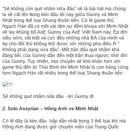
“Sẽ không còn quit nhầm nữa đâu” sẽ là bài hát mà chúng
ta sẽ cất lên ttong kèo đấu tối nay giữa Gunny và Minh
Nhật trong thể loại Shang thuần tiễn. Có lẽ game thủ
Ngạch Hán đã có một vài tâm sự đêm khuya với Minh Nhật
về tay khủng bố AoE Gunny của AoE Việt Nam này. Ép đời
siêu sớm, vắt kiệt và cực đều những nhà BA của mình và
ép cho đối thủ không thở được với những pha điều R “
Không phải dạng vừa đâu”. Một trận đấu quit nhầm khá
đáng tiếc của Gunny dẫn đến một trận thua ngược nhớ đời
của Gunny. Tuy nhiên, mọi chuyện sẽ khó khăn hơn với
game thủ đến từ Thái Bình khi Minh Nhật là con hàng cứng
hơn Ngạch Hán rất nhiều trong thể loại Shang thuần tiễn
Sẽ không quit nhầm nữa đâu - tin Gunny đi
2. Solo Assyrian – Hồng Anh vs Minh Nhật
Có lẽ đây là kèo đấu hấp dẫn nhất trong 3 thể loại khi mà
Hồng Anh đang được giớ chuyên môn của Trung Quốc