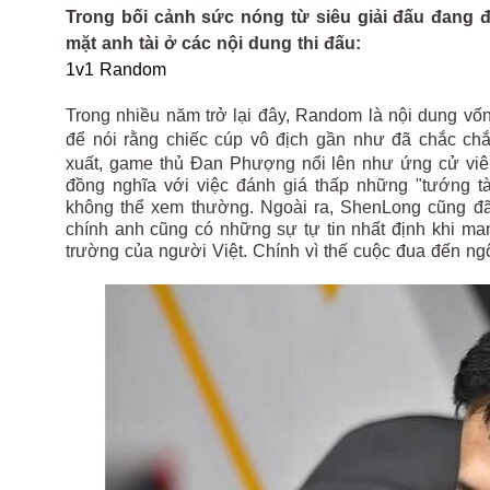
Trong bối cảnh sức nóng từ siêu giải đấu đang đ
mặt anh tài ở các nội dung thi đấu:
1v1 Random
Trong nhiều năm trở lại đây, Random là nội dung vố
để nói rằng chiếc cúp vô địch gần như đã chắc ch
xuất, game thủ Đan Phượng nổi lên như ứng cử viên
đồng nghĩa với việc đánh giá thấp những "tướng t
không thể xem thường. Ngoài ra, ShenLong cũng đã 
chính anh cũng có những sự tự tin nhất định khi m
trường của người Việt. Chính vì thế cuộc đua đến ng