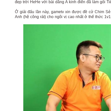
đẹp trời HeHe với bài dâng A kinh điển đã làm gỏi
Ở giải đấu lần này, gametv xin được đề cử Chim S
Anh (hệ công rát) cho ngôi vị cao nhất ở thể thức 1v1