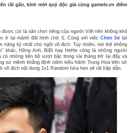
ến rất gần, kính mời quý độc giả cùng gametv.vn điểm
n được coi là sân chơi riêng của người Việt nên không khó
ắn ở lại mảnh đất hình chữ S. Cùng với việc
Chim Sẻ
tái
 nặng ký nhất cho ngôi vô địch. Tuy nhiên, nói thế không
ài" khác, Hồng Anh, BiBi hay HeHe cũng là những người
có những tiến bộ vượt bậc trong vài tháng trở lại đây và
ang sứ mệnh khẳng định niềm kiêu hãnh Trung Hoa trên sở
ôi vô địch nội dung 1v1 Random hứa hẹn sẽ rất hấp dẫn.