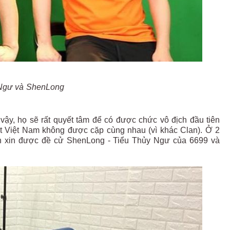
Ngư và ShenLong
vậy, họ sẽ rất quyết tâm để có được chức vô địch đầu tiên
hất Việt Nam không được cặp cùng nhau (vì khác Clan). Ở 2
ịch xin được đề cử ShenLong - Tiểu Thủy Ngư của 6699 và