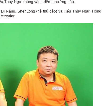
 Tiểu Thủy Ngư chóng vánh đến nhường nào.
ẻ Đi Nắng, ShenLong (hệ thủ dẻo) và Tiểu Thủy Ngư, Hồng
 Assyrian.