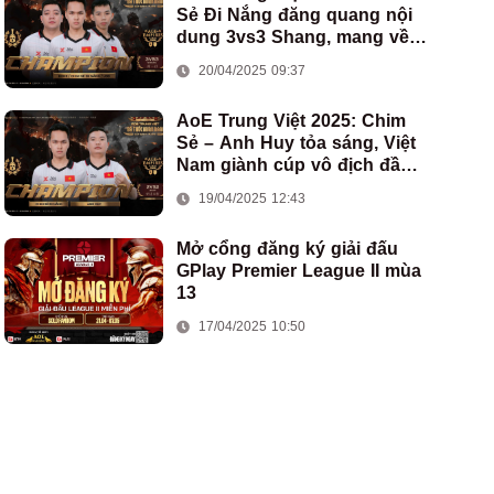
Sẻ Đi Nắng đăng quang nội
dung 3vs3 Shang, mang về
chức vô địch thứ hai cho
20/04/2025 09:37
đoàn AoE Việt Nam
AoE Trung Việt 2025: Chim
Sẻ – Anh Huy tỏa sáng, Việt
Nam giành cúp vô địch đầu
tiên ở thể thức 2vs2 Assyrian
19/04/2025 12:43
Mở cổng đăng ký giải đấu
GPlay Premier League II mùa
13
17/04/2025 10:50