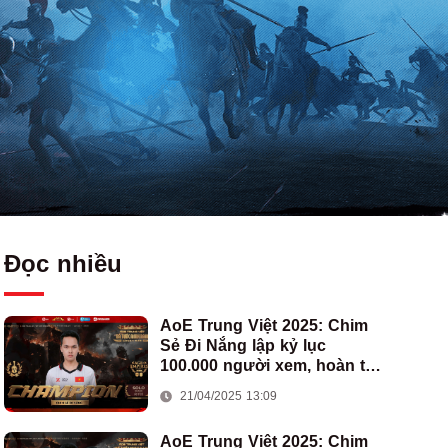
Đọc nhiều
AoE Trung Việt 2025: Chim
Sẻ Đi Nắng lập kỷ lục
100.000 người xem, hoàn tất
cú hat-trick vô địch cho AoE
21/04/2025 13:09
Việt Nam
AoE Trung Việt 2025: Chim