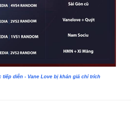
tiếp diễn - Vane Love bị khán giả chỉ trích