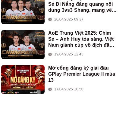
Sẻ Đi Nắng đăng quang nội
dung 3vs3 Shang, mang về
chức vô địch thứ hai cho
20/04/2025 09:37
đoàn AoE Việt Nam
AoE Trung Việt 2025: Chim
Sẻ – Anh Huy tỏa sáng, Việt
Nam giành cúp vô địch đầu
tiên ở thể thức 2vs2 Assyrian
19/04/2025 12:43
Mở cổng đăng ký giải đấu
GPlay Premier League II mùa
13
17/04/2025 10:50