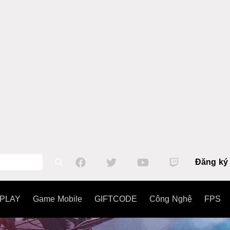
Đăng ký
PLAY
Game Mobile
GIFTCODE
Công Nghệ
FPS