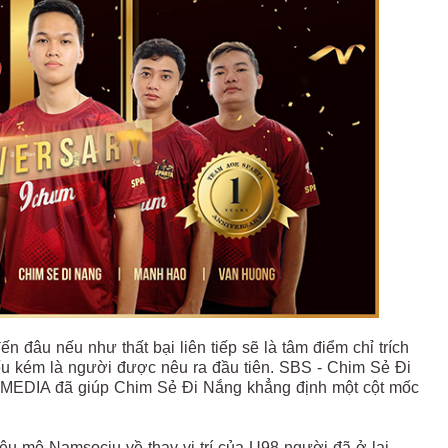
n đâu nếu như thất bại liên tiếp sẽ là tâm điểm chỉ trích
u kém là người được nêu ra đầu tiên. SBS - Chim Sẻ Đi
O MEDIA đã giúp Chim Sẻ Đi Nắng khẳng định một cột mốc
êu mộ Namsociu về thay vị trí của U98 người đã ở lại