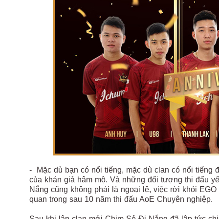
- Mặc dù bạn có nổi tiếng, mặc dù clan có nổi tiếng đế
của khán giả hâm mộ. Và những đối tượng thi đấu yế
Nắng cũng không phải là ngoại lệ, việc rời khỏi EG
quan trong sau 10 năm thi đấu AoE Chuyên nghiệp.
Sau khi lập clan mới Chim Sẻ Đi Nắng đã lập tức chi