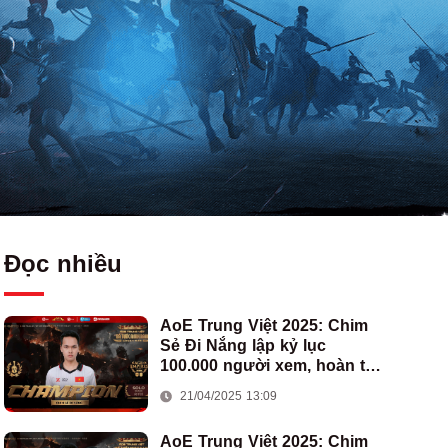
Đọc nhiều
AoE Trung Việt 2025: Chim
Sẻ Đi Nắng lập kỷ lục
100.000 người xem, hoàn tất
cú hat-trick vô địch cho AoE
21/04/2025 13:09
Việt Nam
AoE Trung Việt 2025: Chim