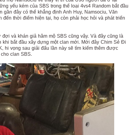
ững yếu kém của SBS trong thể loại 4vs4 Random bắt đầu
ian gần đây có thể khẳng định Anh Huy, Namsociu, Văn
đến thời điểm hiện tại, họ còn phải học hỏi và phát triển
ờ đợi và khán giả hâm mộ SBS cũng vậy. Và đây cũng là
n khi bắt đầu xây dựng một clan mới. Mới đây Chim Sẻ Đi
, hi vọng sau giải đấu lần này sẽ tìm kiếm thêm được
i cho clan SBS.