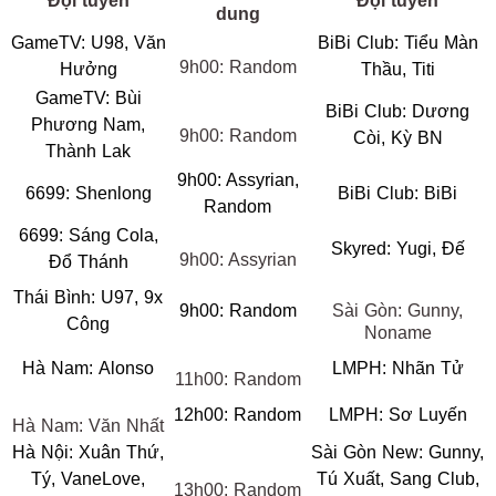
Đội tuyển
Đội tuyển
dung
GameTV: U98, Văn
BiBi Club: Tiểu Màn
9h00: Random
Hưởng
Thầu, Titi
GameTV: Bùi
BiBi Club: Dương
Phương Nam,
9h00: Random
Còi, Kỳ BN
Thành Lak
9h00: Assyrian,
6699: Shenlong
BiBi Club: BiBi
Random
6699: Sáng Cola,
Skyred: Yugi, Đế
9h00: Assyrian
Đổ Thánh
Thái Bình: U97, 9x
9h00: Random
Sài Gòn: Gunny,
Công
Noname
Hà Nam: Alonso
LMPH: Nhãn Tử
11h00: Random
12h00: Random
LMPH: Sơ Luyến
Hà Nam: Văn Nhất
Hà Nội: Xuân Thứ,
Sài Gòn New: Gunny,
Tý, VaneLove,
Tú Xuất, Sang Club,
13h00: Random