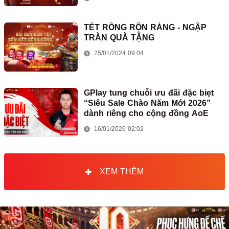
TẾT RỒNG RỘN RÀNG - NGẬP
TRÀN QUÀ TẶNG
25/01/2024 09:04
GPlay tung chuỗi ưu đãi đặc biẹt
“Siêu Sale Chào Năm Mới 2026”
dành riêng cho cộng đồng AoE
16/01/2026 02:02
XEM THÊM