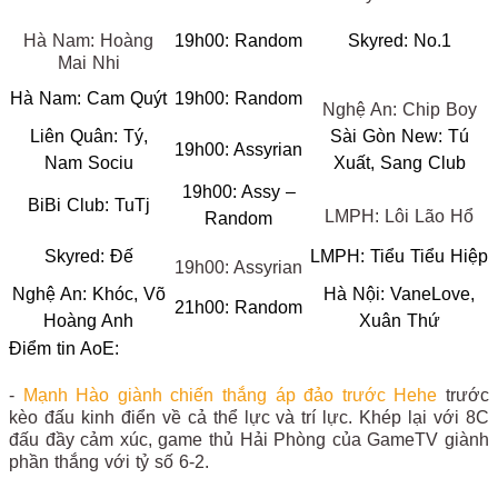
Hà Nam: Hoàng
19h00: Random
Skyred: No.1
Mai Nhi
Hà Nam: Cam Quýt
19h00: Random
Nghệ An: Chip Boy
Liên Quân: Tý,
Sài Gòn New: Tú
19h00: Assyrian
Nam Sociu
Xuất, Sang Club
19h00: Assy –
BiBi Club: TuTj
LMPH: Lôi Lão Hổ
Random
Skyred: Đế
LMPH: Tiểu Tiểu Hiệp
19h00: Assyrian
Nghệ An: Khóc, Võ
Hà Nội: VaneLove,
21h00: Random
Hoàng Anh
Xuân Thứ
Điểm tin AoE:
-
Mạnh Hào giành chiến thắng áp đảo trước Hehe
trước
kèo đấu kinh điển về cả thể lực và trí lực. Khép lại với 8C
đấu đầy cảm xúc, game thủ Hải Phòng của GameTV giành
phần thắng với tỷ số 6-2.