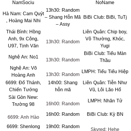
NamSociu
NoName
13h30: Random
Hà Nam: Cam Quýt
– Shang Hỗn Mã
BiBi Club: BiBi, TuTj
, Hoàng Mai Nhi
– Assy
Thái Bình: Hồng
Liên Quân: Chip boy,
Anh, 9x Công,
Vô Thường, Khóc,
13h30: Random
U97, Tịnh Văn
Yugi
BiBi Club: Tiểu Màn
Nghệ An: No1
13h30: Random
Thầu
Nghệ An: Võ
LMPH: Tiểu Tiểu Hiệp
13h30: Random
Hoàng Anh
6699: Đổ Thánh,
14h00: Shang
Liên Quân: Tiễn Như
Chiến Tướng
hỗn mã
Vũ, Lôi Lão Hổ
Sài Gòn New:
LMPH: Nhãn Tử
16h00: Random
Trường 98
16h00: Random
BiBi Club: Kỳ BN
6699: Anh Hào
6699: Shenlong
19h00: Random
Skyred: Hehe