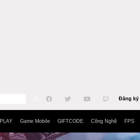
Đăng ký
PLAY
Game Mobile
GIFTCODE
Công Nghệ
FPS