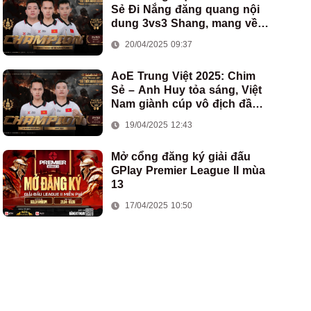
Sẻ Đi Nắng đăng quang nội
dung 3vs3 Shang, mang về
chức vô địch thứ hai cho
20/04/2025 09:37
đoàn AoE Việt Nam
AoE Trung Việt 2025: Chim
Sẻ – Anh Huy tỏa sáng, Việt
Nam giành cúp vô địch đầu
tiên ở thể thức 2vs2 Assyrian
19/04/2025 12:43
Mở cổng đăng ký giải đấu
GPlay Premier League II mùa
13
17/04/2025 10:50