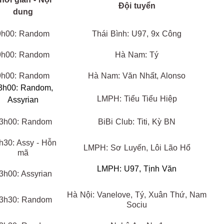
Đội tuyển
dung
9h00: Random
Thái Bình: U97, 9x Công
9h00: Random
Hà Nam: Tý
9h00: Random
Hà Nam: Văn Nhất, Alonso
3h00: Random,
LMPH: Tiểu Tiểu Hiệp
Assyrian
3h00: Random
BiBi Club: Titi, Kỳ BN
h30: Assy - Hỗn
LMPH: Sơ Luyến, Lôi Lão Hổ
mã
LMPH: U97, Tịnh Văn
3h00: Assyrian
Hà Nội: Vanelove, Tý, Xuân Thứ, Nam
3h30: Random
Sociu