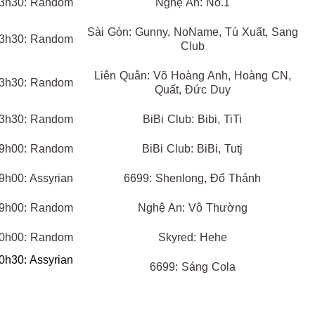
3h30: Random
Nghệ An: No.1
Sài Gòn: Gunny, NoName, Tú Xuất, Sang
3h30: Random
Club
Liên Quân: Võ Hoàng Anh, Hoàng CN,
3h30: Random
Quất, Đức Duy
3h30: Random
BiBi Club: Bibi, TiTi
9h00: Random
BiBi Club: BiBi, Tutj
9h00: Assyrian
6699: Shenlong, Đổ Thánh
9h00: Random
Nghệ An: Vô Thường
0h00: Random
Skyred: Hehe
0h30: Assyrian
6699: Sáng Cola