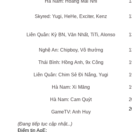
Hà Nam: Hoàng Mai Nhi
1
Skyred: Yugi, HeHe, Exciter, Kenz
1
Liên Quân: Kỳ BN, Văn Nhất, TiTi, Alonso
1
Nghệ An: Chipboy, Vô thường
1
Thái Bình: Hồng Anh, 9x Công
1
Liên Quân: Chim Sẻ Đi Nắng, Yugi
1
Hà Nam: Xi Măng
1
Hà Nam: Cam Quýt
2
2
GameTV: Anh Huy
(Đang tiếp tục cập nhật...)
Điểm tin AoE: