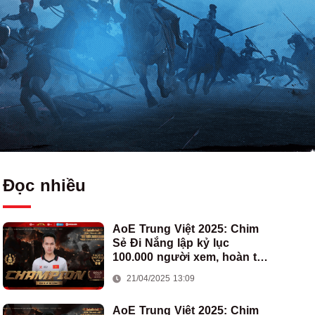
Đọc nhiều
AoE Trung Việt 2025: Chim
Sẻ Đi Nắng lập kỷ lục
100.000 người xem, hoàn tất
cú hat-trick vô địch cho AoE
21/04/2025 13:09
Việt Nam
AoE Trung Việt 2025: Chim