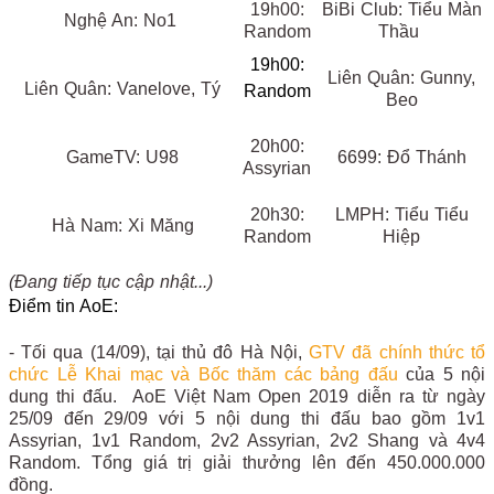
19h00:
BiBi Club: Tiểu Màn
Nghệ An: No1
Random
Thầu
19h00:
Liên Quân: Gunny,
Liên Quân: Vanelove, Tý
Random
Beo
20h00:
GameTV: U98
6699: Đổ Thánh
Assyrian
20h30:
LMPH: Tiểu Tiểu
Hà Nam: Xi Măng
Random
Hiệp
(Đang tiếp tục cập nhật...)
Điểm tin AoE:
- Tối qua (14/09), tại thủ đô Hà Nội,
GTV đã chính thức tổ
chức Lễ Khai mạc và Bốc thăm các bảng đấu
của 5 nội
dung thi đấu. AoE Việt Nam Open 2019 diễn ra từ ngày
25/09 đến 29/09 với 5 nội dung thi đấu bao gồm 1v1
Assyrian, 1v1 Random, 2v2 Assyrian, 2v2 Shang và 4v4
Random. Tổng giá trị giải thưởng lên đến 450.000.000
đồng.