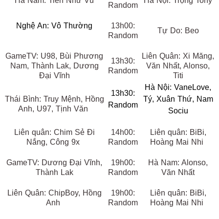
Hà Nam: Tiễn Như Vũ
Hà Nội: Trọng Tony
Random
Nghệ An: Vô Thường
13h00:
Tự Do: Beo
Random
GameTV: U98, Bùi Phương
Liên Quân: Xi Măng,
13h30:
Nam, Thành Lak, Dương
Văn Nhất, Alonso,
Random
Đại Vĩnh
Titi
Hà Nội: VaneLove,
13h30:
Thái Bình: Truy Mệnh, Hồng
Tý, Xuân Thứ, Nam
Random
Anh, U97, Tịnh Văn
Sociu
Liên quân: Chim Sẻ Đi
14h00:
Liên quân: BiBi,
Nắng, Công 9x
Random
Hoàng Mai Nhi
GameTV: Dương Đại Vĩnh,
19h00:
Hà Nam: Alonso,
Thành Lak
Random
Văn Nhất
Liên Quân: ChipBoy, Hồng
19h00:
Liên quân: BiBi,
Anh
Random
Hoàng Mai Nhi