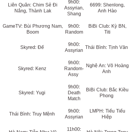
9h00:
Liên Quân: Chim Sẻ Đi
6699: Shenlong,
Assyrian,
Nắng, Thành Lak
Anh Hào
Shang
GameTV: Bùi Phương Nam,
9h00:
BiBi Club: Kỳ BN,
Boom
Random
Titi
9h00:
Skyred: Đế
Thái Bình: Tịnh Văn
Assyrian
9h00:
Nghệ An: Võ Hoàng
Skyred: Kenz
Random-
Anh
Assy
9h00:
BiBi Club: Bắc Kiều
Skyred: Yugi
Death
Phong
Match
9h00:
LMPH: Tiểu Tiểu
Thái Bình: Truy Mệnh
Assyrian
Hiệp
11h00: