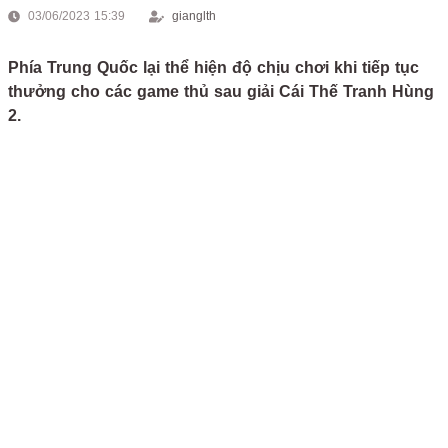
03/06/2023 15:39
gianglth
Phía Trung Quốc lại thể hiện độ chịu chơi khi tiếp tục
thưởng cho các game thủ sau giải Cái Thế Tranh Hùng
2.