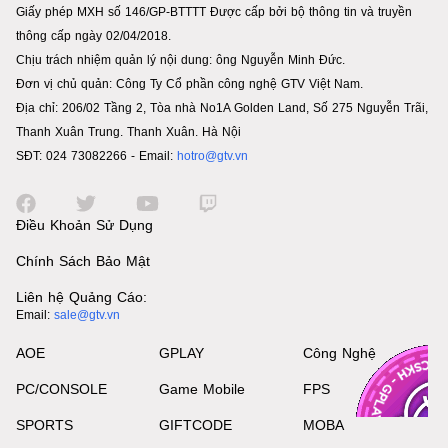
Giấy phép MXH số 146/GP-BTTTT Được cấp bởi bộ thông tin và truyền
thông cấp ngày 02/04/2018.
Chịu trách nhiệm quản lý nội dung: ông Nguyễn Minh Đức.
Đơn vị chủ quản: Công Ty Cổ phần công nghệ GTV Việt Nam.
Địa chỉ: 206/02 Tầng 2, Tòa nhà No1A Golden Land, Số 275 Nguyễn Trãi,
Thanh Xuân Trung. Thanh Xuân. Hà Nội
SĐT: 024 73082266 - Email:
hotro@gtv.vn
Điều Khoản Sử Dụng
Chính Sách Bảo Mật
Liên hệ Quảng Cáo:
Email:
sale@gtv.vn
AOE
GPLAY
Công Nghệ
PC/CONSOLE
Game Mobile
FPS
SPORTS
GIFTCODE
MOBA