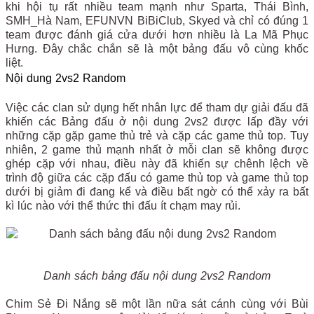
khi hội tụ rất nhiều team mạnh như Sparta, Thái Bình,
SMH_Hà Nam, EFUNVN BiBiClub, Skyed và chỉ có đúng 1
team được đánh giá cửa dưới hơn nhiều là La Mã Phục
Hưng. Đây chắc chắn sẽ là một bảng đấu vô cùng khốc
liệt.
Nội dung 2vs2 Random
Việc các clan sử dụng hết nhân lực để tham dự giải đấu đã
khiến các Bảng đấu ở nội dung 2vs2 được lấp đầy với
những cặp gặp game thủ trẻ và cặp các game thủ top. Tuy
nhiên, 2 game thủ mạnh nhất ở mỗi clan sẽ không được
ghép cặp với nhau, điều này đã khiến sự chênh lệch về
trình độ giữa các cặp đấu có game thủ top và game thủ top
dưới bị giảm đi đang kể và điều bất ngờ có thể xảy ra bất
kì lúc nào với thể thức thi đấu ít chạm may rủi.
Danh sách bảng đấu nội dung 2vs2 Random
Chim Sẻ Đi Nắng sẽ một lần nữa sát cánh cùng với Bùi