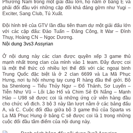
Phương Nam trong một giải đấu lớn, họ nằm ở bảng E và
phải đối đầu với những cặp đôi khá đáng gờm như Yugi –
Exciter, Sang Club, Tú Xuất.
Đội hình trẻ của GTV lần đầu tiên tham dự một giải đấu lớn
với các cặp đấu: Đào Tuấn – Đăng Công, It War – Đình
Thụy, Hoàng CN – Ngọc Dương.
Nội dung 3vs3 Assyrian
Ở nội dung này các clan được quyền xếp 3 game thủ
mạnh nhất trong clan của mình vào 1 team. Đây được coi
là một thể thức có nhiều lợi thế đối với các ngoại binh
Trung Quốc đặc biệt là ở 2 clan 6699 và La Mã Phục
Hưng, nơi tụ hội nhưng tay cung R hàng đầu thế giới. Bộ
ba Shenlong – Tiểu Thủy Ngư – Đổ Thánh, Sơ Luyến –
Tiễn Như Vũ – Lôi Lão Hổ và Chim Sẻ Đi Nắng – Mạnh
Hào – U98 sẽ được coi là những ứng cử viên hàng đầu
cho chức vô địch. 3 bộ 3 này lần lượt nằm ở các bảng đấu
A, và C. Cuộc đối đầu giữa bộ 3 game thủ của Sparta vs
La Mã Phục Hung ở bảng C sẽ được coi là 1 trong những
cuộc đối đầu tâm điểm của nội dung này.