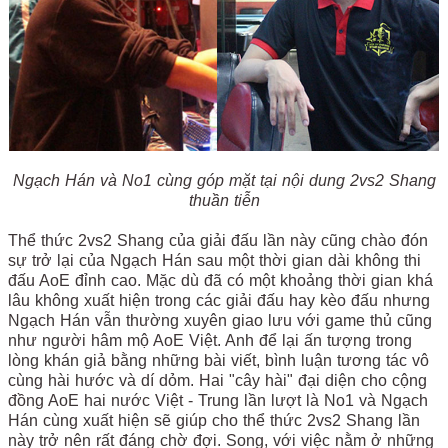
Ngạch Hán và No1 cùng góp mặt tại nội dung 2vs2 Shang
thuần tiễn
Thể thức 2vs2 Shang của giải đấu lần này cũng chào đón
sự trở lại của Ngạch Hán sau một thời gian dài không thi
đấu AoE đỉnh cao. Mặc dù đã có một khoảng thời gian khá
lâu không xuất hiện trong các giải đấu hay kèo đấu nhưng
Ngạch Hán vẫn thường xuyên giao lưu với game thủ cũng
như người hâm mộ AoE Việt. Anh để lại ấn tượng trong
lòng khán giả bằng những bài viết, bình luận tương tác vô
cùng hài hước và dí dỏm. Hai "cây hài" đại diện cho cộng
đồng AoE hai nước Việt - Trung lần lượt là No1 và Ngạch
Hán cùng xuất hiện sẽ giúp cho thể thức 2vs2 Shang lần
này trở nên rất đáng chờ đợi. Song, với việc nằm ở những