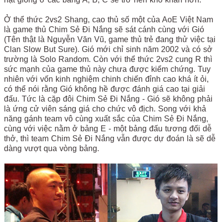
Ở thể thức 2vs2 Shang, cao thủ số một của AoE Việt Nam
là game thủ Chim Sẻ Đi Nắng sẽ sát cánh cùng với Gió
(Tên thật là Nguyễn Văn Vũ, game thủ trẻ đang thử việc tại
Clan Slow But Sure). Gió mới chỉ sinh năm 2002 và có sở
trường là Solo Random. Còn với thể thức 2vs2 cung R thì
sức mạnh của game thủ này chưa được kiểm chứng. Tuy
nhiên với vốn kinh nghiệm chinh chiến đỉnh cao khá ít ỏi,
có thể nói rằng Gió không hề được đánh giá cao tại giải
đấu. Tức là cặp đôi Chim Sẻ Đi Nắng - Gió sẽ không phải
là ứng cử viên sáng giá cho chức vô địch. Song với khả
năng gánh team vô cùng xuất sắc của Chim Sẻ Đi Nắng,
cùng với việc nằm ở bảng E - một bảng đấu tương đối dễ
thở, thì team Chim Sẻ Đi Nắng vẫn được dự đoán là sẽ dễ
dàng vượt qua vòng bảng.