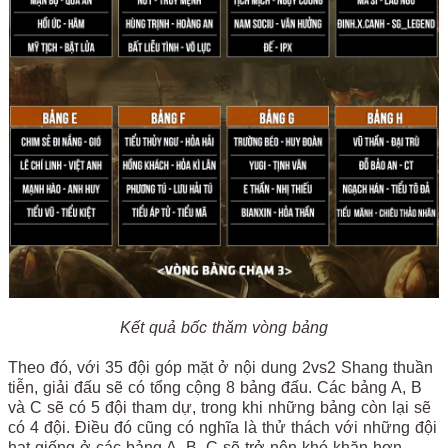
Kết quả bốc thăm vòng bảng
Theo đó, với 35 đội góp mặt ở nội dung 2vs2 Shang thuần
tiễn, giải đấu sẽ có tổng cộng 8 bảng đấu. Các bảng A, B
và C sẽ có 5 đội tham dự, trong khi những bảng còn lại sẽ
có 4 đội. Điều đó cũng có nghĩa là thử thách với những đội
hạt giống ở các bảng A, B, C sẽ trở nên khó khăn hơn.