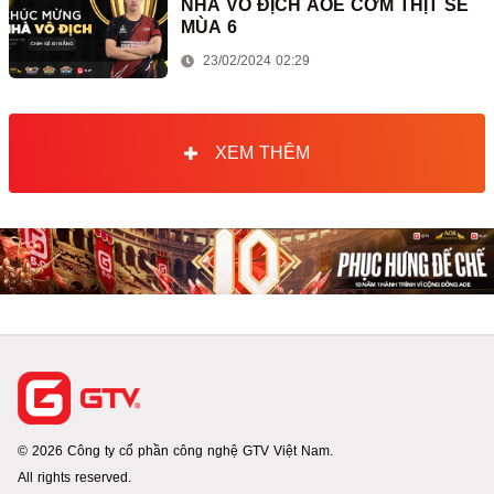
NHÀ VÔ ĐỊCH AOE CƠM THỊT SẺ
MÙA 6
23/02/2024 02:29
XEM THÊM
© 2026 Công ty cổ phần công nghệ GTV Việt Nam.
All rights reserved.