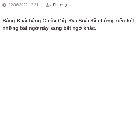
02/06/2022 12:21
Phương
Bảng B và bảng C của Cúp Đại Soái đã chứng kiến hết
những bất ngờ này sang bất ngờ khác.