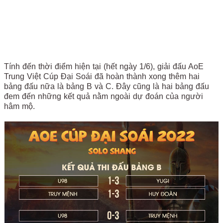
Tính đến thời điểm hiện tại (hết ngày 1/6), giải đấu AoE
Trung Việt Cúp Đại Soái đã hoàn thành xong thêm hai
bảng đấu nữa là bảng B và C. Đây cũng là hai bảng đấu
đem đến những kết quả nằm ngoài dự đoán của người
hâm mộ.