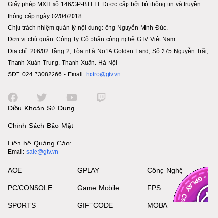
Giấy phép MXH số 146/GP-BTTTT Được cấp bởi bộ thông tin và truyền
thông cấp ngày 02/04/2018.
Chịu trách nhiệm quản lý nội dung: ông Nguyễn Minh Đức.
Đơn vị chủ quản: Công Ty Cổ phần công nghệ GTV Việt Nam.
Địa chỉ: 206/02 Tầng 2, Tòa nhà No1A Golden Land, Số 275 Nguyễn Trãi,
Thanh Xuân Trung. Thanh Xuân. Hà Nội
SĐT: 024 73082266 - Email:
hotro@gtv.vn
Điều Khoản Sử Dụng
Chính Sách Bảo Mật
Liên hệ Quảng Cáo:
Email:
sale@gtv.vn
AOE
GPLAY
Công Nghệ
PC/CONSOLE
Game Mobile
FPS
SPORTS
GIFTCODE
MOBA