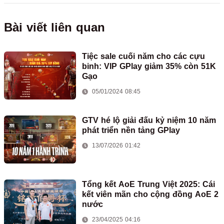
Bài viết liên quan
Tiệc sale cuối năm cho các cựu
binh: VIP GPlay giảm 35% còn 51K
Gạo
05/01/2024 08:45
GTV hé lộ giải đấu kỷ niệm 10 năm
phát triển nền tảng GPlay
13/07/2026 01:42
Tổng kết AoE Trung Việt 2025: Cái
kết viên mãn cho cộng đồng AoE 2
nước
23/04/2025 04:16