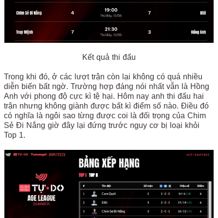
Kết quả thi đấu
Trong khi đó, ở các lượt trận còn lại không có quá nhiều
diễn biến bất ngờ. Trường hợp đáng nói nhất vẫn là Hồng
Anh với phong độ cực kì tệ hại. Hôm nay anh thi đấu hai
trận nhưng không giành được bất kì điểm số nào. Điều đó
có nghĩa là ngôi sao từng được coi là đối trọng của Chim
Sẻ Đi Nắng giờ đây lại đứng trước nguy cơ bị loại khỏi
Top 1.