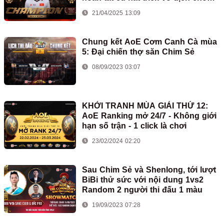
AoE Việt Nam
21/04/2025 13:09
Chung kết AoE Cơm Canh Cà mùa
5: Đại chiến thợ săn Chim Sẻ
08/09/2023 03:07
KHỞI TRANH MÙA GIẢI THỨ 12:
AoE Ranking mở 24/7 - Không giới
hạn số trận - 1 click là chơi
23/02/2024 02:20
Sau Chim Sẻ và Shenlong, tới lượt
BiBi thử sức với nội dung 1vs2
Random 2 người thi đấu 1 màu
19/09/2023 07:28