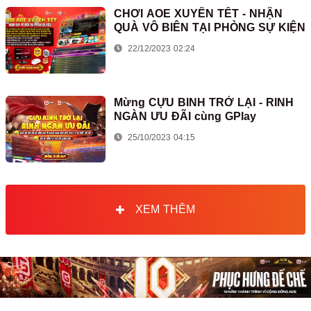
CHƠI AOE XUYÊN TẾT - NHẬN
QUÀ VÔ BIÊN TẠI PHÒNG SỰ KIỆN
22/12/2023 02:24
Mừng CỰU BINH TRỞ LẠI - RINH
NGÀN ƯU ĐÃI cùng GPlay
25/10/2023 04:15
XEM THÊM