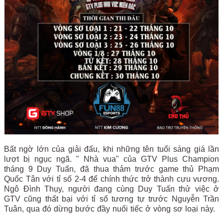
Bất ngờ lớn của giải đấu, khi những tên tuổi sáng giá lần
lượt bị ngục ngã. " Nhà vua" của GTV Plus Champion
tháng 9 Duy Tuấn, đã thua thảm trước game thủ Phạm
Quốc Tân với tỉ số 2-4 để chính thức trở thành cựu vương.
Ngô Đình Thụy, người đang cùng Duy Tuấn thử việc ở
GTV cũng thất bại với tỉ số tương tự trước Nguyễn Trần
Tuân, qua đó dừng bước đầy nuối tiếc ở vòng sơ loại này.