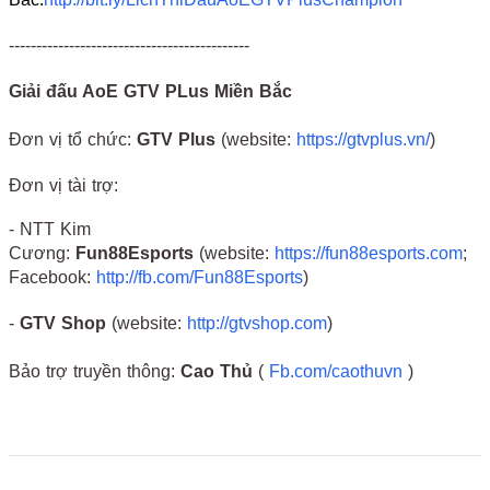
--------------------------------------------
Giải đấu AoE GTV PLus Miền Bắc
Đơn vị tổ chức:
GTV Plus
(website:
https://gtvplus.vn/
)
Đơn vị tài trợ:
- NTT Kim
Cương:
Fun88Esports
(website:
https://fun88esports.com
;
Facebook:
http://fb.com/Fun88Esports
)
-
GTV Shop
(website:
http://gtvshop.com
)
Bảo trợ truyền thông:
Cao
Thủ
(
Fb.com/caothuvn
)