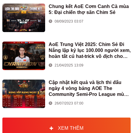
Chung kết AoE Cơm Canh Cà mùa
5: Đại chiến thợ săn Chim Sẻ
08/09/2023 03:07
AoE Trung Việt 2025: Chim Sẻ Đi
Nắng lập kỷ lục 100.000 người xem,
hoàn tất cú hat-trick vô địch cho
AoE Việt Nam
21/04/2025 13:09
Cập nhật kết quả và lịch thi đấu
ngày 4 vòng bảng AOE The
Community Semi-Pro League mùa
2
26/07/2023 07:00
XEM THÊM