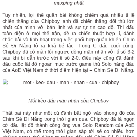
maxping nhất
Tuy nhiên, lợi thế quân bài không chiếm quá nhiều tỉ lệ
chiến thắng của Chipboy, anh đã chiến thắng đối thủ lớn
nhất của mình với bản lĩnh và sự tự tin cao độ. Thi đấu
toàn diện ở mọi thế trận, đề ra chiến thuật hợp lí, đánh
chắc bài và linh hoạt trong việc phối hợp quân khiến Chim
Sẻ Đi Nắng tỏ ra khá bế tắc. Trong C đấu cuối cùng,
Chipboy đã có màn lội ngược dòng mãn nhãn vởi tỉ số 3-2
sau khi bị dẫn trước với tỉ số 2-0, điều này cũng đã đánh
dấu cuộc lật đổ ngoạn mục trước game thủ Solo hàng đầu
của AoE Việt Nam ở thời điểm hiện tại – Chim Sẻ Đi Nắng.
Một kèo đấu mãn nhãn của Chipboy
Thất bại này như một cú đánh bất ngờ vào phong độ của
Chim Sẻ Đi Nắng trong thời gian qua. Chipboy đã là ngọn
cờ đầu lật đổ thành công ông vua Solo Random của AoE
Việt Nam, có thể trong thời gian sắp tới sẽ có nhiều hơn