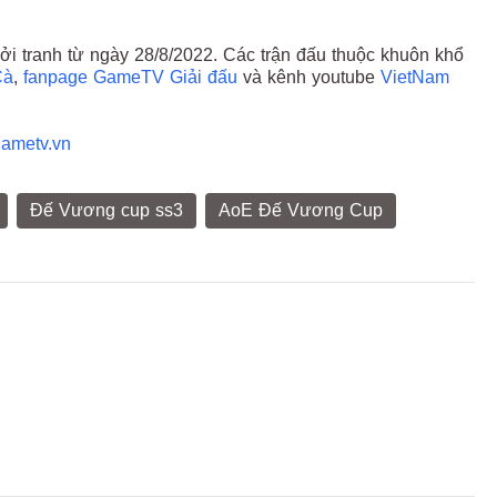
 tranh từ ngày 28/8/2022. Các trận đấu thuộc khuôn khổ
Cà
,
fanpage GameTV Giải đấu
và kênh youtube
VietNam
ametv.vn
Đế Vương cup ss3
AoE Đế Vương Cup