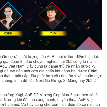
hân sự rất chất lượng của AoE phủi ở thời điểm hiện tại.
g giai đoạn thi đấu chuyên nghiệp, thì 2k1 cũng là mầm
 AoE Việt Nam. Đây cũng là game thủ trẻ nhận được kỳ
ugi đã tạo nên một cơn địa chấn khi đánh bại được Chim
 tạo thành một cặp đấu phối hợp vô cùng ăn ý và chuẩn mực
ìn chung, trình độ của Next Gà Rừng, Xi Măng hay 2k1 là
lão tướng Yugi, AoE Đế Vương Cup Mùa 3 hứa hẹn sẽ là
i. Nhưng khi đối thủ càng mạnh, huyền thoại AoE Việt
ười hâm mộ. Và hãy cùng chờ xem liệu điều đó có một lần