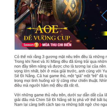
Có thể nói rằng 3 gương mặt nêu trên đều là những n
Trong khi Next và Xi Măng đều đã từng trải qua nhữn
non đầy tiềm năng và được cho là tương lai của nền
vọng lớn nhất, bởi ở mùa giải trước, anh cùng với Y
Sẻ Đi Nắng. Cả hai game thủ, một “già” một “trẻ” đã
trong mọi tình huống xử lý cũng như chiến thuật. Nh
điều mà người hâm mộ đều đã rất rõ.
Với những game thủ nêu trên, dưới sự dẫn dắt của 
giải đấu mà Chim Sẻ Đi Nắng sẽ bị phá vỡ thế bất bạ
Nam lại càng biết cách tạo ra những bất ngờ cho ng