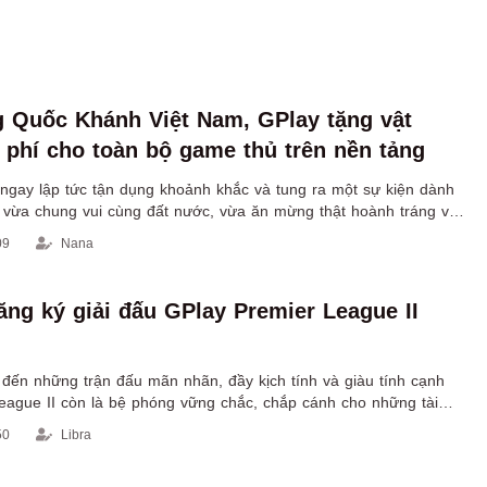
 Quốc Khánh Việt Nam, GPlay tặng vật
phí cho toàn bộ game thủ trên nền tảng
ngay lập tức tận dụng khoảnh khắc và tung ra một sự kiện dành
 vừa chung vui cùng đất nước, vừa ăn mừng thật hoành tráng và
ẩm khủng trên nền tảng.
09
Nana
ng ký giải đấu GPlay Premier League II
đến những trận đấu mãn nhãn, đầy kịch tính và giàu tính cạnh
League II còn là bệ phóng vững chắc, chắp cánh cho những tài
ng và vươn mình.
50
Libra