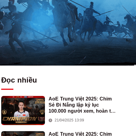
Đọc nhiều
AoE Trung Việt 2025: Chim
Sẻ Đi Nắng lập kỷ lục
100.000 người xem, hoàn tất
cú hat-trick vô địch cho AoE
21/04/2025 13:09
Việt Nam
AoE Trung Việt 2025: Chim