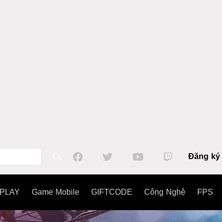
Đăng ký
PLAY
Game Mobile
GIFTCODE
Công Nghệ
FPS