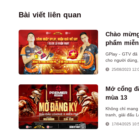
Bài viết liên quan
Chào mừng
phẩm miễn 
GPlay - GTV đã 
cho người dùng,
nhận các vật ph
25/08/2023 12:
Mở cổng đă
mùa 13
Không chỉ mang 
tranh, giải đấu 
năng trẻ tỏa sá
17/04/2025 10: