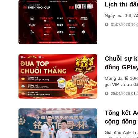
Lịch thi đ
Ngày mai 1.8, A
31/07/2023 16:
Chuỗi sự k
đồng GPlay
Mừng đại lễ 30/4
gói VIP và ưu đã
28/04/2026 01:
Tổng kết A
cộng đồng
Giải đấu AoE Tr