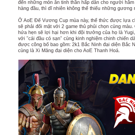
đến những món ăn tinh thần hấp dẫn cho người hâm 
hàng đầu, thì dĩ nhiên không thể thiếu những gương
Ở AoE Đế Vương Cup mùa này, thể thức được lựa ch
sẽ phải đối mặt với 2 game thủ phủi chọn cùng màu. C
hứa hẹn sẽ lợi hại hơn khi đội trưởng của họ là Yugi
với "cái đầu có sạn" cùng kinh nghiệm chinh chiến d
được công bố bao gồm: 2k1 Bắc Ninh đại diện Bắc N
cùng là Xi Măng đại diện cho AoE Thanh Hoá.