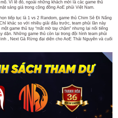
mộ. Vì lẽ đó, ngoài những khách mời là các game thủ
 mặt sáng giá trong cộng đồng AoE phủi Việt Nam.
ọn tiếp tục là 1 vs 2 Random, game thủ Chim Sẻ Đi Nắng
hỉ khác so với nhiều giải đấu trước, team phủi lần này
, một game thủ tuy “mắt mờ tay chậm” nhưng lại nổi tiếng
ày dặn. Những game thủ còn lại trong đội hình team phủi
inh , Next Gà Rừng đại diện cho AoE Thái Nguyên và cuối