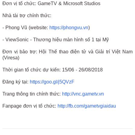
Đơn vị tổ chức: GameTV & Microsoft Studios
Nhà tài trợ chính thức:
- Phong Vũ (website:
https://phongvu.vn
)
- ViewSonic - Thương hiệu màn hình số 1 tại Mỹ
Đơn vị bảo trợ: Hội Thể thao điện tử và Giải trí Việt Nam
(Viresa)
Thời gian tổ chức dự kiến: 15/06 - 26/08/2018
Đăng ký tại:
https://goo.gl/j5QVzF
Trang thông tin chính thức:
http://vnc.gametv.vn
Fanpage đơn vị tổ chức:
http://fb.com/gametvgiaidau