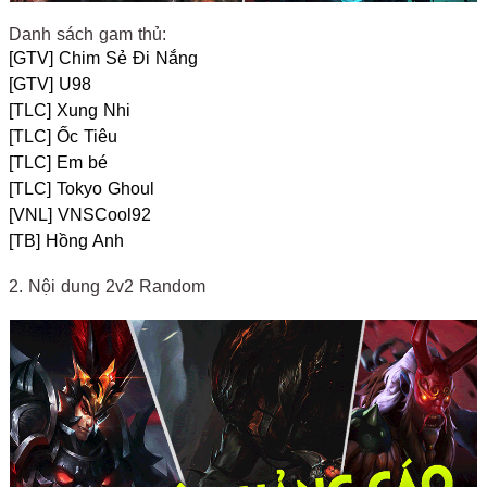
Danh sách gam thủ:
[GTV] Chim Sẻ Đi Nắng
[GTV] U98
[TLC] Xung Nhi
[TLC] Ốc Tiêu
[TLC] Em bé
[TLC] Tokyo Ghoul
[VNL] VNSCool92
[TB] Hồng Anh
2. Nội dung 2v2 Random