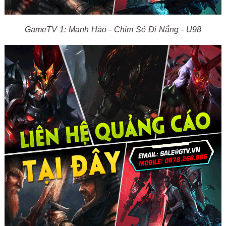
GameTV 1: Mạnh Hào - Chim Sẻ Đi Nắng - U98