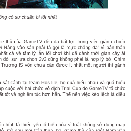
ng có sự chuẩn bị tốt nhất
me thủ của GameTV đều đã bất lực trong việc giành chiến
 Nắng vào sân phải là gọi là “cực chẳng đã” vì bản thân
ất cả về tâm lý lẫn lối chơi khi đã dành thời gian cầy ải
h đó, sự lựa chọn 2v2 cũng không phải là hợp lý bởi Chim
Trương IS vốn chưa cân được ít nhất một người thì gánh
 sát cánh tại team HosTile, họ quá hiểu nhau và quá hiểu
nhập cuộc với hai chức vô địch Trial Cup do GameTV tổ chức
ất tốt và nghiêm túc hơn hẳn. Thế nên việc kèo lệch là điều
hính là thiếu yếu tố biến hóa vì luật không sử dụng map
 độ, mà sau mỗi trận thua, hai game thủ của Việt Nam vẫn