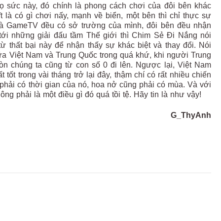
ọ sức này, đó chính là phong cách chơi của đôi bên khác
t là có gì chơi nấy, mạnh về biển, một bên thì chỉ thực sự
và GameTV đều có sở trường của mình, đôi bên đều nhận
ới những giải đấu tầm Thế giới thì Chim Sẻ Đi Nắng nói
ừ thất bại này để nhận thấy sự khác biệt và thay đổi. Nói
iữa Việt Nam và Trung Quốc trong quá khứ, khi người Trung
òn chúng ta cũng từ con số 0 đi lên. Ngược lại, Việt Nam
ốt trong vài tháng trở lại đây, thậm chí có rất nhiều chiến
 phải có thời gian của nó, hoa nở cũng phải có mùa. Và với
hông phải là một điều gì đó quá tồi tệ. Hãy tin là như vậy!
G_ThyAnh