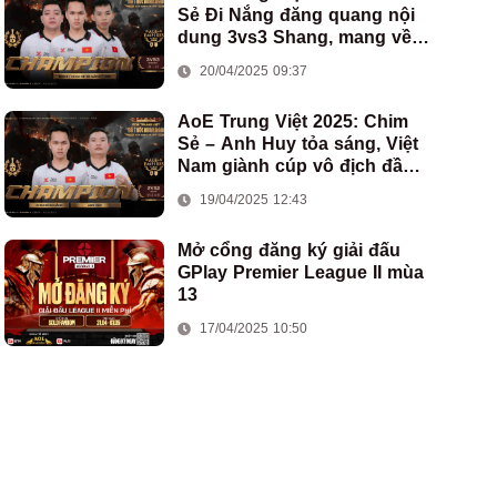
Sẻ Đi Nắng đăng quang nội
dung 3vs3 Shang, mang về
chức vô địch thứ hai cho
20/04/2025 09:37
đoàn AoE Việt Nam
AoE Trung Việt 2025: Chim
Sẻ – Anh Huy tỏa sáng, Việt
Nam giành cúp vô địch đầu
tiên ở thể thức 2vs2 Assyrian
19/04/2025 12:43
Mở cổng đăng ký giải đấu
GPlay Premier League II mùa
13
17/04/2025 10:50