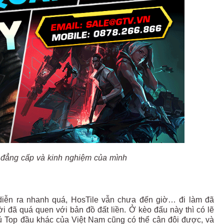
c đẳng cấp và kinh nghiệm của mình
 diễn ra nhanh quá, HosTile vẫn chưa đến giờ… đi làm đã
i đã quá quen với bản đồ đất liền. Ở kèo đấu này thì có lẽ
Top đầu khác của Việt Nam cũng có thể cân đôi được, và