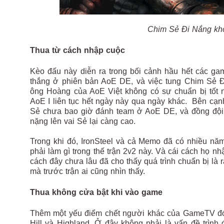
Chim Sẻ Đi Nắng khô
Thua từ cách nhập cuộc
Kèo đấu này diễn ra trong bối cảnh hầu hết các ga
thắng ở phiên bản AoE DE, và việc tung Chim Sẻ Đi
ông Hoàng của AoE Việt không có sự chuẩn bị tốt nh
AoE I liên tục hết ngày này qua ngày khác. Bên cạn
Sẻ chưa bao giờ đánh team ở AoE DE, và đồng đội 
nặng lên vai Sẻ lại càng cao.
Trong khi đó, IronSteel và cả Memo đã có nhiều năm
phải làm gì trong thế trận 2v2 này. Và cái cách họ 
cách đây chưa lâu đã cho thấy quá trình chuẩn bị là r
mà trước trận ai cũng nhìn thấy.
Thua không cửa bật khi vào game
Thêm một yếu điểm chết người khác của GameTV đó c
Hill và Highland. Ở đây không phải là vấn đề trình