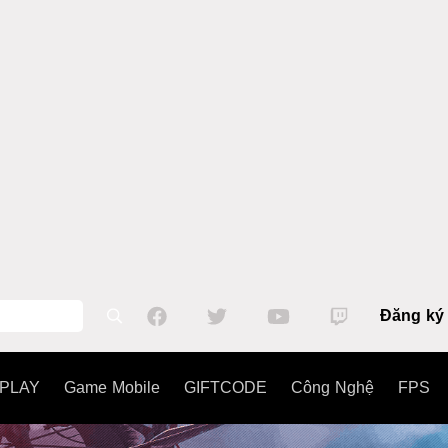
Đăng ký
PLAY
Game Mobile
GIFTCODE
Công Nghệ
FPS