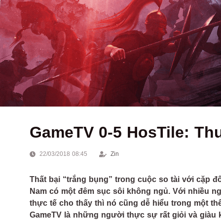
GameTV 0-5 HosTile: Thu
22/03/2018 08:45
Zin
Thất bại “trắng bụng” trong cuộc so tài với cặp 
Nam có một đêm sục sôi không ngủ. Với nhiều ng
thực tế cho thấy thì nó cũng dễ hiểu trong một th
GameTV là những người thực sự rất giỏi và giàu 