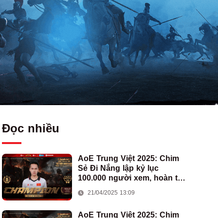
Đọc nhiều
AoE Trung Việt 2025: Chim
Sẻ Đi Nắng lập kỷ lục
100.000 người xem, hoàn tất
cú hat-trick vô địch cho AoE
21/04/2025 13:09
Việt Nam
AoE Trung Việt 2025: Chim