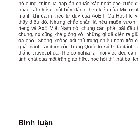
nó cũng chính là đáp án chuẩn xác nhất cho cuộc đ
nhau rất nhiều, một bên đánh theo kiểu của Microsof
mạnh khi đánh theo tư duy của AoE I. Cả HosTile 
thấy điều đó. Nhưng chắc chắn là nếu muốn vươn t
riêng và AoE Việt Nam nói chung cần phải bắt đầu t
chung, nó cũng khá giống với những gì đã diễn ra g
đã chơi Shang không đối thủ trong nhiều năm trời c
quá mạnh random còn Trung Quốc từ số 0 đã đánh rất t
thắng thuyết phục. Thế có nghĩa là, mọi việc đều cần
tính chất của một trận giao hữu, học hỏi thì thất bại k
Bình luận