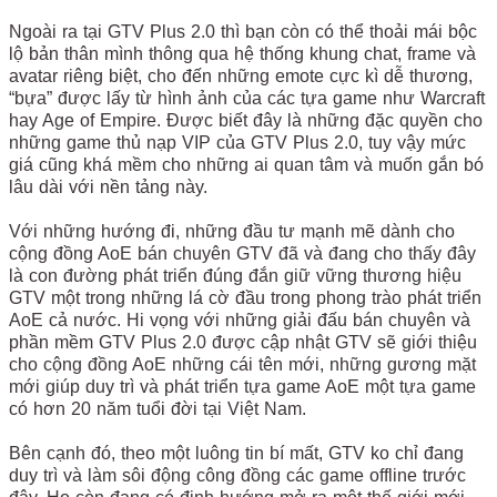
Ngoài ra tại GTV Plus 2.0 thì bạn còn có thể thoải mái bộc
lộ bản thân mình thông qua hệ thống khung chat, frame và
avatar riêng biệt, cho đến những emote cực kì dễ thương,
“bựa” được lấy từ hình ảnh của các tựa game như Warcraft
hay Age of Empire. Được biết đây là những đặc quyền cho
những game thủ nạp VIP của GTV Plus 2.0, tuy vậy mức
giá cũng khá mềm cho những ai quan tâm và muốn gắn bó
lâu dài với nền tảng này.
Với những hướng đi, những đầu tư mạnh mẽ dành cho
cộng đồng AoE bán chuyên GTV đã và đang cho thấy đây
là con đường phát triển đúng đắn giữ vững thương hiệu
GTV một trong những lá cờ đầu trong phong trào phát triển
AoE cả nước. Hi vọng với những giải đấu bán chuyên và
phần mềm GTV Plus 2.0 được cập nhật GTV sẽ giới thiệu
cho cộng đồng AoE những cái tên mới, những gương mặt
mới giúp duy trì và phát triển tựa game AoE một tựa game
có hơn 20 năm tuổi đời tại Việt Nam.
Bên cạnh đó, theo một luông tin bí mất, GTV ko chỉ đang
duy trì và làm sôi động công đồng các game offline trước