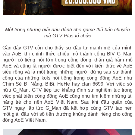
Một trong những giải đấu dành cho game thủ bán chuyên
mà GTV Plus tổ chức
Gần đây GTV còn cho thấy sự đầu tư mạnh mẽ của mình
vào AoE khi chính thức chiêu mộ thành công BlV G_Man
người có tiếng nói lớn trong cộng đồng khán giả hâm mộ
AoE và cũng là người được biết đến với kiến thức về AoE
siêu rộng và là một trong những người đứng sau sự thành
công của những kols nổi tiếng trong cộng đồng AoE như
Chim Sẻ Đi Nắng, BiBi, HeHe hay clan 6699. Với việc sở
hữu G_Man, GTV tiếp tục khẳng định sự nghiêm túc trong
việc phát triển cộng đồng AoE cũng như tìm kiếm những tài
năng trẻ cho nền AoE Việt Nam. Sau khi đầu quân của
GTV ngay lập tức G_Man đã kết hợp cùng GTV tạo nên
một giải đấu với số tiền thưởng khủng dành riêng cho cộng
đồng AoE Việt Nam.