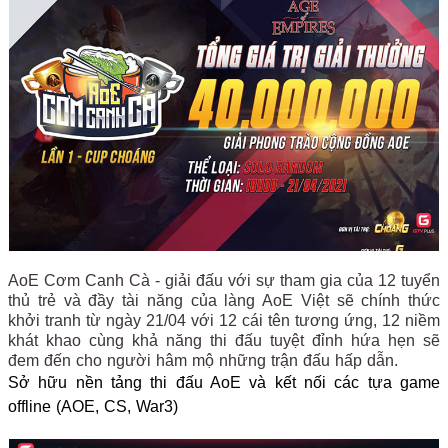
AoE Cơm Canh Cà - giải đấu với sự tham gia của 12 tuyển
thủ trẻ và đầy tài năng của làng AoE Việt sẽ chính thức
khởi tranh từ ngày 21/04 với 12 cái tên tương ứng, 12 niềm
khát khao cùng khả năng thi đấu tuyệt đỉnh hứa hẹn sẽ
đem đến cho người hâm mộ những trận đấu hấp dẫn.
Sở hữu nền tảng thi đấu AoE và kết nối các tựa game
offline (AOE, CS, War3)