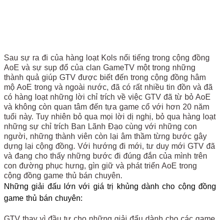
Sau sự ra đi của hàng loạt Kols nổi tiếng trong cộng đồng
AoE và sự sụp đổ của clan GameTV một trong những
thành quả giúp GTV được biết đến trong cộng đồng hâm
mộ AoE trong và ngoài nước, đã có rất nhiều tin đồn và đã
có hàng loạt những lời chỉ trích về việc GTV đã từ bỏ AoE
và không còn quan tâm đến tựa game cổ với hơn 20 năm
tuổi này. Tuy nhiên bỏ qua mọi lời dị nghị, bỏ qua hàng loạt
những sự chỉ trích Ban Lãnh Đạo cùng với những con
người, những thành viên còn lại âm thầm từng bước gây
dựng lại cộng đồng. Với hướng đi mới, tư duy mới GTV đã
và đang cho thấy những bước đi đúng đắn của mình trên
con đường phục hưng, gìn giữ và phát triển AoE trong
cộng đồng game thủ bán chuyên.
Những giải đấu lớn với giá trị khủng dành cho cộng đồng
game thủ bán chuyên:
GTV thay vì đầu tư cho những giải đấu dành cho các game