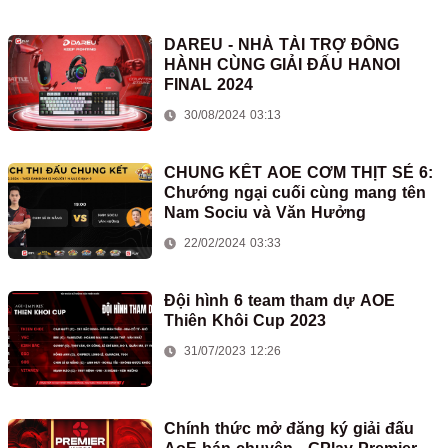
DAREU - NHÀ TÀI TRỢ ĐỒNG
HÀNH CÙNG GIẢI ĐẤU HANOI
FINAL 2024
30/08/2024 03:13
CHUNG KẾT AOE CƠM THỊT SẺ 6:
Chướng ngại cuối cùng mang tên
Nam Sociu và Văn Hưởng
22/02/2024 03:33
Đội hình 6 team tham dự AOE
Thiên Khôi Cup 2023
31/07/2023 12:26
Chính thức mở đăng ký giải đấu