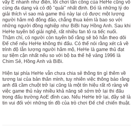
vẩy E nhanh như điện, lối chơi tấn công của HeHe cũng vô
cùng đa dạng và có độ "quái" nhất định. Đó là những lý do
giải thích vì sao mà game thủ này lại có được một lượng
người hâm mộ đông đảo, chẳng thua kém là bao so với
những người đồng nghiệp như BiBi hay Hồng Anh. Sau khi
HeHe tuyên bố giải nghệ, rất nhiều fan tỏ ra tiếc nuối.
Thậm chí, có người còn tuyên bố rằng sẽ bỏ hẳn theo dõi
Đế chế nếu HeHe không thi đấu. Có thể nói rằng xét cả về
trình độ lẫn lượng người hâm mộ, HeHe là game thủ đạt
sự tiệm cận nhất nếu so với bộ ba thế hệ vàng 1996 là
Chim Sẻ, Hồng Anh và BiBi.
Hiện tại phía HeHe vẫn chưa chia sẻ thông tin gì thêm về
tương lai của bản thân mình, tuy nhiên việc thông báo rằng
anh đã cầm chuột trở lại cũng là một tín hiệu rất rõ ràng về
việc game thủ này nhiều khả năng sẽ sớm trở lại thi đấu
trong đấu trường AoE đỉnh cao. Nếu HeHe trở lại, đây sẽ là
tin vui đối với những tín đồ của trò chơi Đế chế chiến thuật.