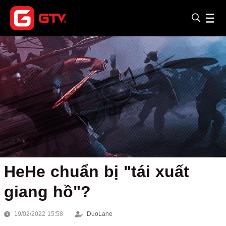
HeHe chuẩn bị "tái xuất
giang hồ"?
19/02/2022 15:58
DuoLane