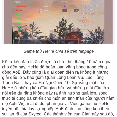
Game thủ HeHe chia sẻ trên fanpage
Kể từ kèo đấu tri ân được tổ chức hồi tháng 10 năm ngoái,
cho đến nay, HeHe đã hoàn toàn vắng bóng trong cộng
đồng AoE. Đây cũng là giai đoạn diễn ra không ít những
giải đấu lớn, bao gồm Quần Long Loạn Vũ, Lục Hùng
Tranh Bá,... hay cả Hà Nội Open 10. Sự vắng mặt của
HeHe ở những kèo đấu giao hữu và những giải đấu lớn
nói trên dù rằng không gây ra ảnh hưởng quá lớn, song
thực tế cũng đã khiến cho món ăn tinh thần của người hâm
mộ AoE Việt mất đi đôi phần gia vị. Việc game thủ HeHe
tuyên bố chia tay sự nghiệp AoE đỉnh cao cũng kéo theo
sự tan rã của Skyred. Các thành viên của Clan này sau đó,