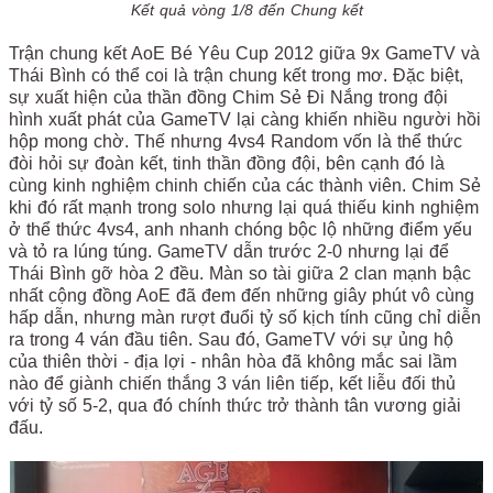
Kết quả vòng 1/8 đến Chung kết
Trận chung kết AoE Bé Yêu Cup 2012 giữa 9x GameTV và
Thái Bình có thể coi là trận chung kết trong mơ. Đặc biệt,
sự xuất hiện của thần đồng Chim Sẻ Đi Nắng trong đội
hình xuất phát của GameTV lại càng khiến nhiều người hồi
hộp mong chờ. Thế nhưng 4vs4 Random vốn là thể thức
đòi hỏi sự đoàn kết, tinh thần đồng đội, bên cạnh đó là
cùng kinh nghiệm chinh chiến của các thành viên. Chim Sẻ
khi đó rất mạnh trong solo nhưng lại quá thiếu kinh nghiệm
ở thể thức 4vs4, anh nhanh chóng bộc lộ những điểm yếu
và tỏ ra lúng túng. GameTV dẫn trước 2-0 nhưng lại để
Thái Bình gỡ hòa 2 đều. Màn so tài giữa 2 clan mạnh bậc
nhất cộng đồng AoE đã đem đến những giây phút vô cùng
hấp dẫn, nhưng màn rượt đuổi tỷ số kịch tính cũng chỉ diễn
ra trong 4 ván đầu tiên. Sau đó, GameTV với sự ủng hộ
của thiên thời - địa lợi - nhân hòa đã không mắc sai lầm
nào để giành chiến thắng 3 ván liên tiếp, kết liễu đối thủ
với tỷ số 5-2, qua đó chính thức trở thành tân vương giải
đấu.