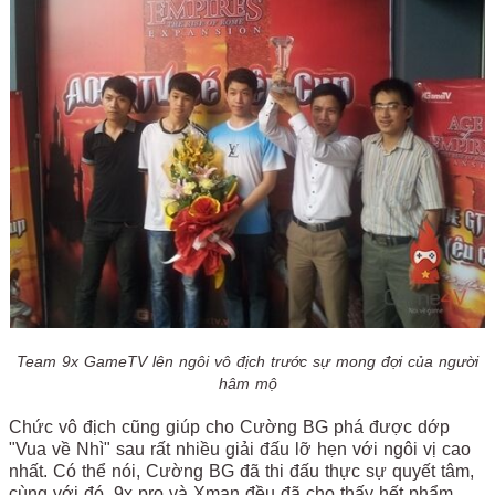
Team 9x GameTV lên ngôi vô địch trước sự mong đợi của người
hâm mộ
Chức vô địch cũng giúp cho Cường BG phá được dớp
"Vua về Nhì" sau rất nhiều giải đấu lỡ hẹn với ngôi vị cao
nhất. Có thể nói, Cường BG đã thi đấu thực sự quyết tâm,
cùng với đó, 9x pro và Xman đều đã cho thấy hết phẩm