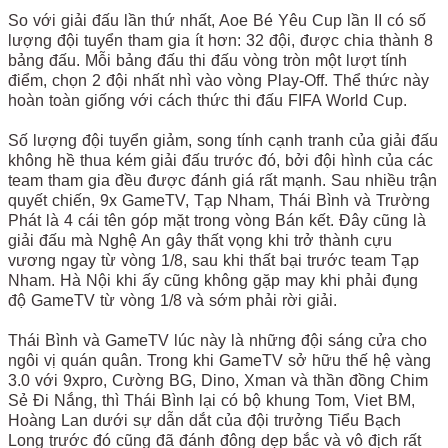
So với giải đấu lần thứ nhất, Aoe Bé Yêu Cup lần II có số
lượng đội tuyển tham gia ít hơn: 32 đội, được chia thành 8
bảng đấu. Mỗi bảng đấu thi đấu vòng tròn một lượt tính
điểm, chọn 2 đội nhất nhì vào vòng Play-Off. Thể thức này
hoàn toàn giống với cách thức thi đấu FIFA World Cup.
Số lượng đội tuyển giảm, song tính cạnh tranh của giải đấu
không hề thua kém giải đấu trước đó, bởi đội hình của các
team tham gia đều được đánh giá rất mạnh. Sau nhiều trận
quyết chiến, 9x GameTV, Tạp Nham, Thái Bình và Trường
Phát là 4 cái tên góp mặt trong vòng Bán kết. Đây cũng là
giải đấu mà Nghệ An gây thất vọng khi trở thành cựu
vương ngay từ vòng 1/8, sau khi thất bại trước team Tạp
Nham. Hà Nội khi ấy cũng không gặp may khi phải đụng
độ GameTV từ vòng 1/8 và sớm phải rời giải.
Thái Bình và GameTV lúc này là những đội sáng cửa cho
ngôi vị quán quân. Trong khi GameTV sở hữu thế hệ vàng
3.0 với 9xpro, Cường BG, Dino, Xman và thần đồng Chim
Sẻ Đi Nắng, thì Thái Bình lại có bộ khung Tom, Viet BM,
Hoàng Lan dưới sự dẫn dắt của đội trưởng Tiểu Bạch
Long trước đó cũng đã đánh đông dẹp bắc và vô địch rất