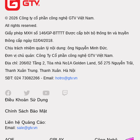
© 2026 Công ty cổ phần công nghệ GTV Việt Nam.
All rights reserved.
Giấy phép MXH số 146/GP-BTTTT Được cấp bởi bộ thông tin và truyền
thông cấp ngày 02/04/2018.
Chịu trách nhiệm quản lý nội dung: ông Nguyễn Minh Đức.
Đơn vị chủ quản: Công Ty Cổ phần công nghệ GTV Việt Nam.
Địa chỉ: 206/02 Tầng 2, Tòa nhà No1A Golden Land, Số 275 Nguyễn Trãi,
Thanh Xuân Trung. Thanh Xuân. Hà Nội
SĐT: 024 73082266 - Email:
hotro@gtv.vn
Điều Khoản Sử Dụng
Chính Sách Bảo Mật
Liên hệ Quảng Cáo:
Email:
sale@gtv.vn
AOE
GPLAY
Công Nghệ