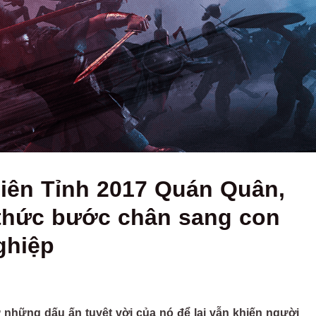
iên Tỉnh 2017 Quán Quân,
 thức bước chân sang con
ghiệp
những dấu ấn tuyệt vời của nó để lại vẫn khiến người