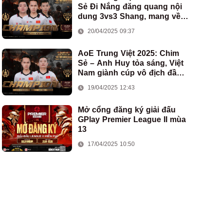
Sẻ Đi Nắng đăng quang nội
dung 3vs3 Shang, mang về
chức vô địch thứ hai cho
20/04/2025 09:37
đoàn AoE Việt Nam
AoE Trung Việt 2025: Chim
Sẻ – Anh Huy tỏa sáng, Việt
Nam giành cúp vô địch đầu
tiên ở thể thức 2vs2 Assyrian
19/04/2025 12:43
Mở cổng đăng ký giải đấu
GPlay Premier League II mùa
13
17/04/2025 10:50