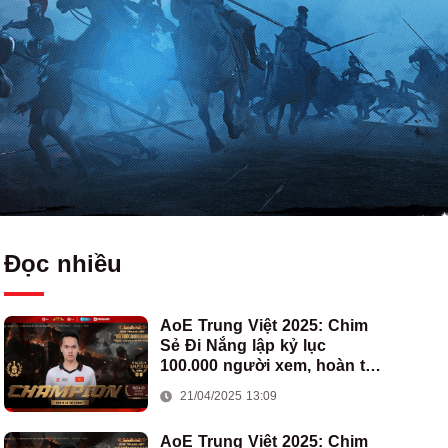
Đọc nhiều
AoE Trung Việt 2025: Chim
Sẻ Đi Nắng lập kỷ lục
100.000 người xem, hoàn tất
cú hat-trick vô địch cho AoE
21/04/2025 13:09
Việt Nam
AoE Trung Việt 2025: Chim