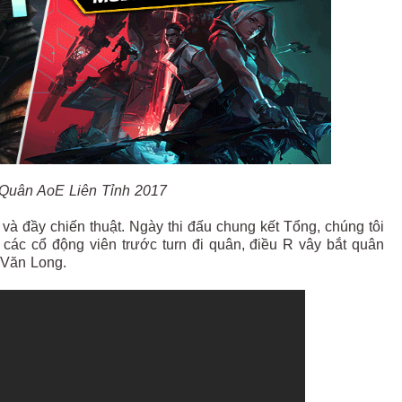
Quân AoE Liên Tỉnh 2017
à đầy chiến thuật. Ngày thi đấu chung kết Tổng, chúng tôi
a các cổ động viên trước turn đi quân, điều R vây bắt quân
 Văn Long.