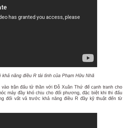
i khả năng điều R tài tình của Phạm Hữu Nhã
ào trận đấu tử thần với Đỗ Xuân Thứ để cạnh tranh cho
móc máy đầy khó chịu cho đối phương, đặc biệt khi thi đấu
g đối vất vả trước khả năng điều R đầy kỹ thuật đến từ