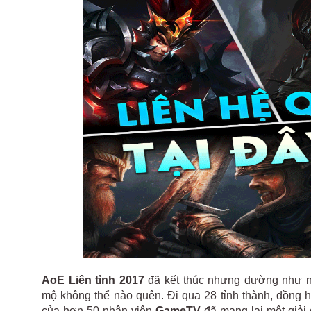
AoE Liên tỉnh 2017
đã kết thúc nhưng dường như n
mộ không thể nào quên. Đi qua 28 tỉnh thành, đồng
của hơn 50 nhân viên
GameTV
đã mang lại một giải