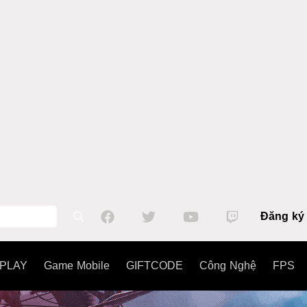
Đăng ký
PLAY
Game Mobile
GIFTCODE
Công Nghệ
FPS