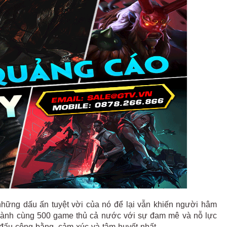
hững dấu ấn tuyệt vời của nó để lại vẫn khiến người hâm
 hành cùng 500 game thủ cả nước với sự đam mê và nỗ lực
 đấu công bằng, cảm xúc và tâm huyết nhất.