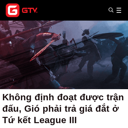
Không định đoạt được trận
đấu, Gió phải trả giá đắt ở
Tứ kết League III