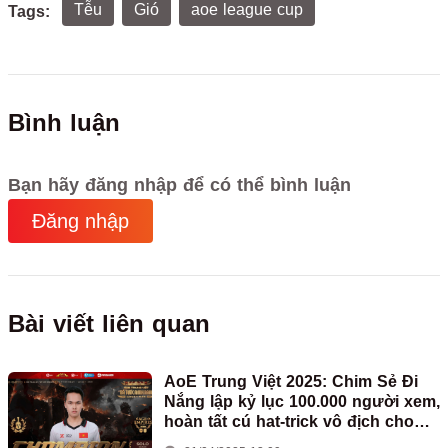
Tễu
Gió
aoe league cup
Tags:
Bình luận
Bạn hãy đăng nhập để có thể bình luận
Đăng nhập
Bài viết liên quan
AoE Trung Việt 2025: Chim Sẻ Đi
Nắng lập kỷ lục 100.000 người xem,
hoàn tất cú hat-trick vô địch cho
AoE Việt Nam