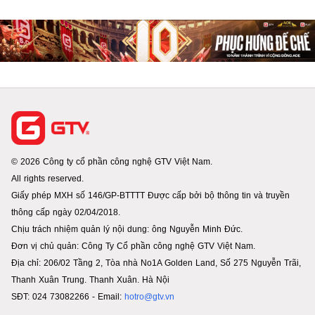
© 2026 Công ty cổ phần công nghệ GTV Việt Nam.
All rights reserved.
Giấy phép MXH số 146/GP-BTTTT Được cấp bởi bộ thông tin và truyền
thông cấp ngày 02/04/2018.
Chịu trách nhiệm quản lý nội dung: ông Nguyễn Minh Đức.
Đơn vị chủ quản: Công Ty Cổ phần công nghệ GTV Việt Nam.
Địa chỉ: 206/02 Tầng 2, Tòa nhà No1A Golden Land, Số 275 Nguyễn Trãi,
Thanh Xuân Trung. Thanh Xuân. Hà Nội
SĐT: 024 73082266 - Email:
hotro@gtv.vn