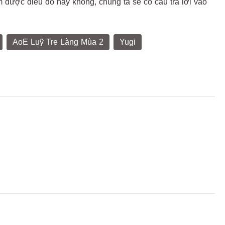
àm được điều đó hay không, chúng ta sẽ có câu trả lời vào
AoE Luỹ Tre Làng Mùa 2
Yugi