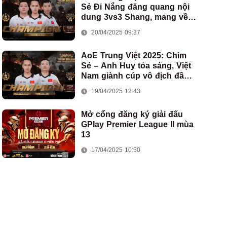
Sẻ Đi Nắng đăng quang nội
dung 3vs3 Shang, mang về
chức vô địch thứ hai cho
20/04/2025 09:37
đoàn AoE Việt Nam
AoE Trung Việt 2025: Chim
Sẻ – Anh Huy tỏa sáng, Việt
Nam giành cúp vô địch đầu
tiên ở thể thức 2vs2 Assyrian
19/04/2025 12:43
Mở cổng đăng ký giải đấu
GPlay Premier League II mùa
13
17/04/2025 10:50