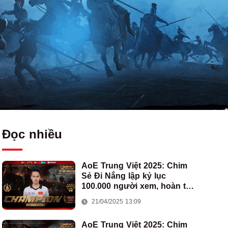
Đọc nhiều
AoE Trung Việt 2025: Chim
Sẻ Đi Nắng lập kỷ lục
100.000 người xem, hoàn tất
cú hat-trick vô địch cho AoE
21/04/2025 13:09
Việt Nam
AoE Trung Việt 2025: Chim