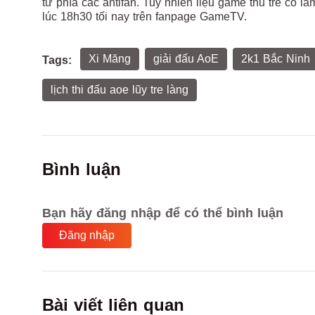
từ phía các antifan. Tuy nhiên liệu game thủ trẻ có l
lúc 18h30 tối nay trên fanpage GameTV.
Xi Măng
giải đấu AoE
2k1 Bắc Ninh
Tags:
lịch thi đấu aoe lũy tre làng
Bình luận
Bạn hãy đăng nhập để có thể bình luận
Đăng nhập
Bài viết liên quan