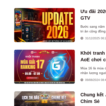
Ưu đãi 202
GTV
Bước sang năm m
tri ân cộng đồn
31/12/2025 06:
Khởi tranh
AoE chơi c
Mùa 16 là mùa đ
nhận lượng ngườ
hảo hơn để cộng
09/08/2024 08:
Chung kết 
Chim Sẻ