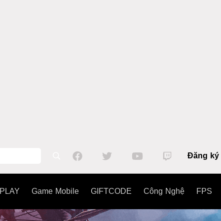
Đăng ký
PLAY
Game Mobile
GIFTCODE
Công Nghệ
FPS