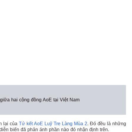
 giữa hai cộng đồng AoE tại Việt Nam
n lại của
Tứ kết AoE Luỹ Tre Làng Mùa 2
. Đó đều là những
 diễn biến đã phản ánh phần nào đó nhận định trên.