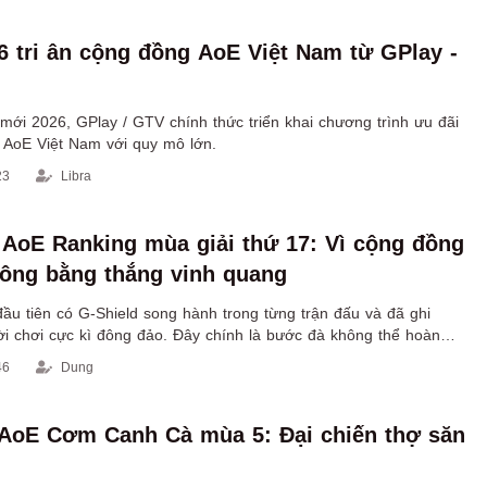
6 tri ân cộng đồng AoE Việt Nam từ GPlay -
ới 2026, GPlay / GTV chính thức triển khai chương trình ưu đãi
g AoE Việt Nam với quy mô lớn.
23
Libra
 AoE Ranking mùa giải thứ 17: Vì cộng đồng
ông bằng thắng vinh quang
ầu tiên có G-Shield song hành trong từng trận đấu và đã ghi
i chơi cực kì đông đảo. Đây chính là bước đà không thể hoàn
 đồng AoE hướng tới mùa giải tiếp theo.
46
Dung
AoE Cơm Canh Cà mùa 5: Đại chiến thợ săn