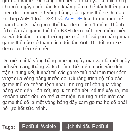
giờ dàn trải từ 10h sáng cho đến 21h khuya, rất thích hợp
cho một ngày cuối tuần khi khán giả có thể dành thời gian
theo dõi trọn vẹn. Ở vòng bảng, các game thủ sẽ thi đấu
kết hợp AoE 1 luật D3KT và
AoE DE
luật tự do, mỗi thể
loại chạm 3, thắng mỗi thể loại được tính 1 điểm. Thành
tích của các game thủ trên BXH được xét theo điểm, hiệu
số và đối đầu. Trong trường hợp các chỉ số phụ bằng nhau,
game thủ nào có thành tích đối đầu AoE DE tốt hơn sẽ
được ưu tiên xếp trên.
Dù mới chỉ là vòng bảng, nhưng ngày mai vẫn là một ngày
hết sức căng thẳng và kịch tính. Bởi nếu muốn vào đến
trận Chung kết, ít nhất thì các game thủ phải tìm mọi cách
vượt qua vòng bảng trước đã. Dù rằng trình độ của các
game thủ có chênh lệch nhau, nhưng chỉ cần qua vòng
bảng vào đến Bán kết, mọi kịch bản đều có thể xảy ra, mọi
khoảnh khắc đều có thể xuất hiện. Nhưng trước mắt các
game thủ sẽ là một vòng bảng đầy cam go mà họ sẽ phải
nỗ lực hết sức mình.
RedBull Wololo
Lịch thi đấu RedBull
Tags: