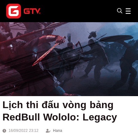
Lịch thi đấu vòng bảng
RedBull Wololo: Legacy
16/09/2022 23:12
Hana