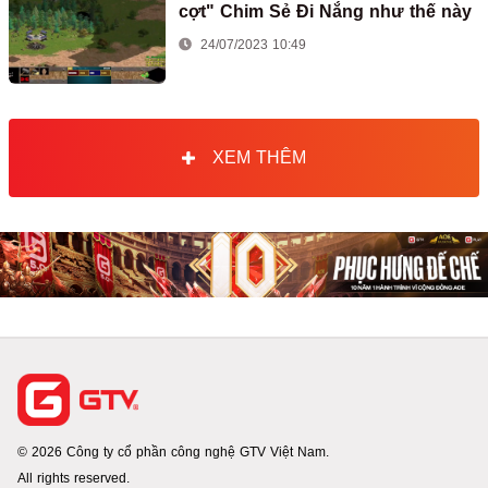
cợt" Chim Sẻ Đi Nắng như thế này
24/07/2023 10:49
XEM THÊM
© 2026 Công ty cổ phần công nghệ GTV Việt Nam.
All rights reserved.