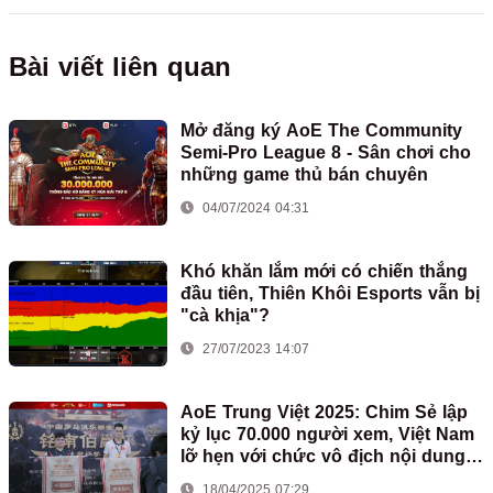
Bài viết liên quan
Mở đăng ký AoE The Community
Semi-Pro League 8 - Sân chơi cho
những game thủ bán chuyên
04/07/2024 04:31
Khó khăn lắm mới có chiến thắng
đầu tiên, Thiên Khôi Esports vẫn bị
"cà khịa"?
27/07/2023 14:07
AoE Trung Việt 2025: Chim Sẻ lập
kỷ lục 70.000 người xem, Việt Nam
lỡ hẹn với chức vô địch nội dung
2vs2 Shang
18/04/2025 07:29