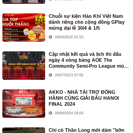
Chuỗi sự kiện Hào Khí Việt Nam
dành riêng cho cộng đồng GPlay
mừng đại lễ 30/4 & 1/5
28/04/2026 01:53
Cập nhật kết quả và lịch thi đấu
ngày 4 vòng bảng AOE The
Community Semi-Pro League mùa
2
26/07/2023 07:00
AKKO - NHÀ TÀI TRỢ ĐỒNG
HÀNH CÙNG GIẢI ĐẤU HANOI
FINAL 2024
30/08/2024 04:00
Chỉ có Thần Long mới dám "bỡn