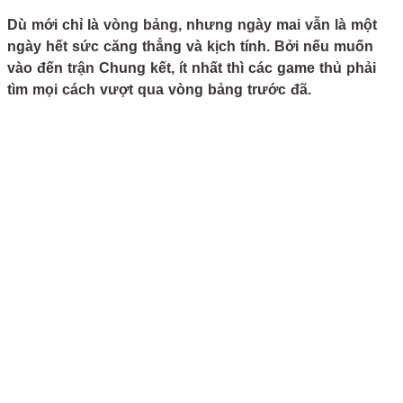
Dù mới chỉ là vòng bảng, nhưng ngày mai vẫn là một
ngày hết sức căng thẳng và kịch tính. Bởi nếu muốn
vào đến trận Chung kết, ít nhất thì các game thủ phải
tìm mọi cách vượt qua vòng bảng trước đã.