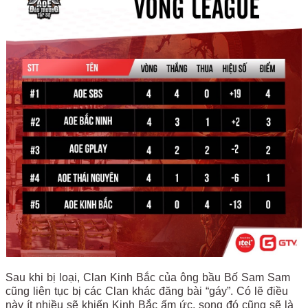
Sau khi bị loại, Clan Kinh Bắc của ông bầu Bố Sam Sam
cũng liên tục bị các Clan khác đăng bài “gáy”. Có lẽ điều
này ít nhiều sẽ khiến Kinh Bắc ấm ức, song đó cũng sẽ là