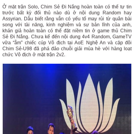
Ở mặt trận Solo, Chim Sẻ Đi Nắng hoàn toàn có thể tự tin
trước bất kỳ đối thủ nào dù ở nội dung Random hay
Assyrian. Dẫu biết rằng vẫn có yếu tố may rủi từ quân bài
song với tài năng, kinh nghiệm và sự bản lĩnh của anh,
khán giả hoàn toàn có thể đặt niềm tin ở game thủ Chim
Sẻ Đi Nắng. Chưa kể đến nội dung 4v4 Random, GameTV
vữa “ẵm” chiếc cúp Vô địch tại AoE Nghệ An và cặp đôi
Chim Sẻ-U98 đã phá đảo chuỗi giải mùa hè với hàng loạt
chức Vô địch ở mặt trận 2v2.