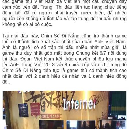
các game thủ Việt Nam đã viết lên một câu chuyện đầy
cảm xúc trên đất Trung. Thi đấu liên tục hàng chục tiếng
đồng hồ, đã có người phải truyền nước biển, đã nhiều
người còn không đủ tỉnh táo và tập trung để thi đấu nhưng
không hề có ai bỏ cuộc.
Tại giải đấu này, Chim Sẻ Đi Nắng cũng trở thành game
thủ có thành tích xuất sắc nhất của đoàn AoE Việt Nam.
Anh là người có số trận thi đấu nhiều nhất mùa giải, là
game thủ duy nhất góp mặt trong Chung kết 6/7 nội dung
thi đấu. Đoàn Việt Nam kết thúc chuyến phiêu lưu mang
tên AoE Trung Việt 2018 với 4 chiếc cúp vô địch, trong đó
Chim Sẻ Đi Nắng tiếp tục là game thủ có thành tích cao
nhất đoàn với 2 danh hiệu cá nhân và 1 danh hiệu đồng
đội.