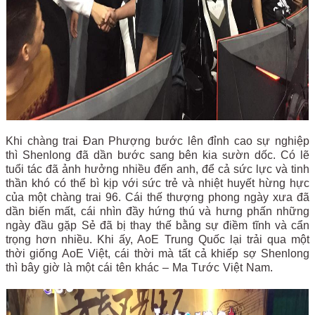
Khi chàng trai Đan Phượng bước lên đỉnh cao sự nghiệp
thì Shenlong đã dần bước sang bên kia sườn dốc. Có lẽ
tuổi tác đã ảnh hưởng nhiều đến anh, để cả sức lực và tinh
thần khó có thể bì kịp với sức trẻ và nhiệt huyết hừng hực
của một chàng trai 96. Cái thế thượng phong ngày xưa đã
dần biến mất, cái nhìn đầy hứng thú và hưng phấn những
ngày đầu gặp Sẻ đã bị thay thế bằng sự điềm tĩnh và cẩn
trọng hơn nhiều. Khi ấy, AoE Trung Quốc lại trải qua một
thời giống AoE Việt, cái thời mà tất cả khiếp sợ Shenlong
thì bây giờ là một cái tên khác – Ma Tước Việt Nam.