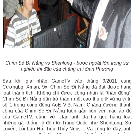
Chim Sẻ Đi Nắng vs Shenlong - bước ngoặt lớn trong sự
nghiệp thi đấu của chàng trai Đan Phượng
Sau khi gia nhập GameTV vào tháng 9/2011 cùng
Cươngbg, Xman, 9x, Chim Sẻ Đi Nắng đã đạt được hàng
loạt thành tích. Không chỉ được công nhận là “thần đồng”,
Chim Sẻ Đi Nắng dần trở thành một cao thủ giữ vững vị trí
số 1 trong cộng đồng AoE Việt Nam. Chặng đường thành
công của Chim Sẻ Đi Nắng luôn gắn liền với màu áo đỏ
của GameTV, cùng với clan anh đã hạ gục hàng loạt
những gã khổng lồ đến từ Trung Quốc như ShenLong, Sơ
Luyến, Lôi Lão Hổ, Tiểu Thủy Ngư,.... Và cũng từ đây, anh