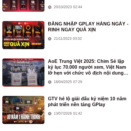
20/10/2023 02:44
ĐĂNG NHẬP GPLAY HÀNG NGÀY -
RINH NGAY QUÀ XỊN
21/11/2023 03:02
AoE Trung Việt 2025: Chim Sẻ lập
kỷ lục 70.000 người xem, Việt Nam
lỡ hẹn với chức vô địch nội dung
2vs2 Shang
18/04/2025 07:29
GTV hé lộ giải đấu kỷ niệm 10 năm
phát triển nền tảng GPlay
13/07/2026 01:42