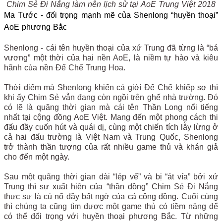
Chim Sẻ Đi Nắng làm nên lịch sử tại AoE Trung Việt 2018
Ma Tước - đối trọng mạnh mẽ của Shenlong “huyền thoại”
AoE phương Bắc
Shenlong - cái tên huyền thoại của xứ Trung đã từng là “bá
vương” một thời của hai nền AoE, là niềm tự hào và kiêu
hãnh của nền Đế Chế Trung Hoa.
Thời điểm mà Shenlong khiến cả giới Đế Chế khiếp sợ thì
khi ấy Chim Sẻ vẫn đang còn ngồi trên ghế nhà trường. Đó
có lẽ là quãng thời gian mà cái tên Thần Long nổi tiếng
nhất tại cộng đồng AoE Việt. Mang đến một phong cách thi
đấu đầy cuốn hút và quái dị, cùng một chiến tích lẫy lừng ở
cả hai đấu trường là Việt Nam và Trung Quốc, Shenlong
trở thành thần tượng của rất nhiều game thủ và khán giả
cho đến một ngày.
Sau một quãng thời gian dài “lép vế” và bị “át vía” bởi xứ
Trung thì sự xuất hiện của “thần đồng” Chim Sẻ Đi Nắng
thực sự là cú nổ đầy bất ngờ của cả cộng đồng. Cuối cùng
thì chúng ta cũng tìm được một game thủ có tiềm năng để
có thể đối trọng với huyền thoại phương Bắc. Từ những