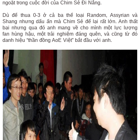
ngoặt trong cuộc đời của Chim Sẻ Đi Nắng.
Dù để thua 0-3 ở cả ba thể loại Random, Assyrian và
Shang nhưng dấu ấn mà Chim Sẻ để lại rất lớn. Anh thất
bại nhưng qua đó anh mang về cho mình một lực lượng
fan hùng hậu, một trải nghiệm đáng quên, và cũng từ đó
danh hiệu “thần đồng AoE Việt” bắt đầu với anh.