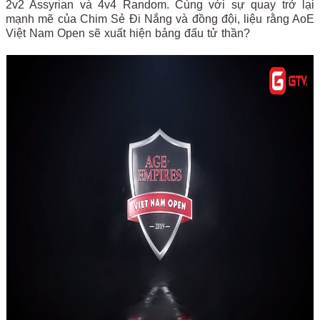
2v2 Assyrian và 4v4 Random. Cùng với sự quay trở lại
mạnh mẽ của Chim Sẻ Đi Nắng và đồng đội, liệu rằng AoE
Việt Nam Open sẽ xuất hiện bảng đấu tử thần?