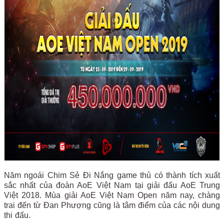
Năm ngoái Chim Sẻ Đi Nắng game thủ có thành tích xuất
sắc nhất của đoàn AoE Việt Nam tại giải đấu AoE Trung
Việt 2018. Mùa giải AoE Việt Nam Open năm nay, chàng
trai đến từ Đan Phượng cũng là tâm điểm của các nội dung
thi đấu.