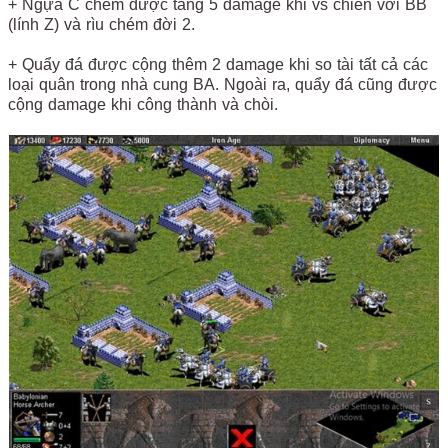
+ Ngựa C chém được tăng 5 damage khi vs chiến với BB
(lính Z) và rìu chém đời 2.
+ Quẩy đá được cộng thêm 2 damage khi so tài tất cả các
loại quân trong nhà cung BA. Ngoài ra, quẩy đá cũng được
cộng damage khi công thành và chòi.