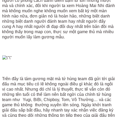
người có phong cách đánh điềm đạm từ tốn nhưng mượt
mà và chính xác, đôi khi người ta xem Hoàng Mai Nhi đánh
mà không muốn nghe không muốn xem bất kỳ một màn
hình nào nữa, đơn giản nó là hoàn hảo, những biệt danh
những biệt danh người đánh team hay nhất người đẩy
cung A hay nhất người đi đạp đôi duy nhất trên bản đồi mà
không thấy trong map con, thực sự một game thủ mà nhiều
người muốn lấy làm gương mẫu.
Trên đây là tám gương mặt mà tứ hùng team đã gửi tới giải
đấu mà mục tiêu có lẽ không ngoài điều gì khác đó là ngôi
vị cao nhất. Nhưng đó chỉ là lý thuyết, thực tế vẫn còn đó
những tên tuổi có thể làm nên bất ngời của chính tứ hùng
team như Yugi, BiBi, Chipboy, Tom, Vô Thường… và các
game thủ không thường xuyên lên sóng. Ngày khởi tranh
giải đấu sắp bắt đầu, hãy nhanh tay xác nhận việc đăng ký
và cùng theo dõi những thông tin tiếp theo của giải đấu trên