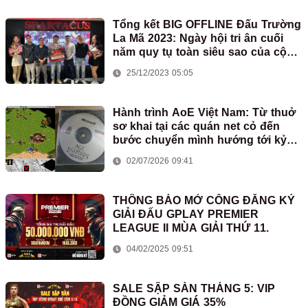
Tổng kết BIG OFFLINE Đấu Trường
La Mã 2023: Ngày hội tri ân cuối
năm quy tụ toàn siêu sao của cộng
đồng AoE
25/12/2023 05:05
Hành trình AoE Việt Nam: Từ thuở
sơ khai tại các quán net cỏ đến
bước chuyển mình hướng tới kỷ
nguyên mới
02/07/2026 09:41
THÔNG BÁO MỞ CỔNG ĐĂNG KÝ
GIẢI ĐẤU GPLAY PREMIER
LEAGUE II MÙA GIẢI THỨ 11.
04/02/2025 09:51
SALE SẬP SÀN THÁNG 5: VIP
ĐỒNG GIẢM GIÁ 35%