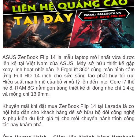
ASUS ZenBook Flip 14 là mẫu laptop mới nhất vừa được
lên kệ tại Việt Nam của ASUS. Máy sở hữu thiết kế gập
xoay linh hoạt nhờ bản lề ErgoLift 360° cùng màn hình cảm
ứng Full HD 14 inch cho sức sáng tạo phát huy tối ưu.
Hiệu suất mạnh mẽ của bộ vi xử lý lên đến Intel Core i7 thế
hệ 8, RAM 8G nằm gọn trong thiết kế di động nhẹ chỉ 1,4kg
và mỏng chỉ 13,9mm.
Khuyến mãi khi đặt mua ZenBook Flip 14 tại Lazada là cơ
hội hấp dẫn cho khách hàng để sở hữu bộ đôi công nghệ
& phụ kiện du lịch giá trị cho mỗi chuyến hành trình công
tác hay khám phá.