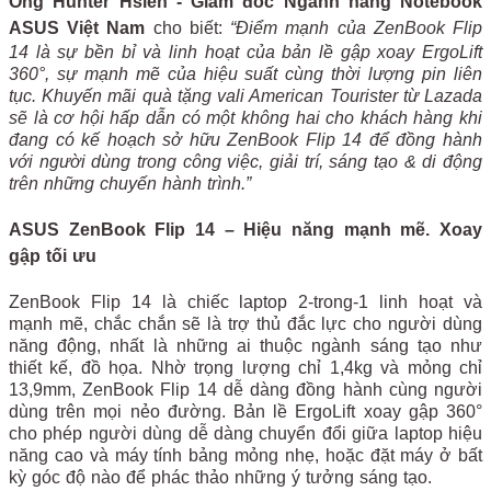
Ông Hunter Hsieh - Giám đốc Ngành hàng Notebook
ASUS Việt Nam
cho biết:
“Điểm mạnh của ZenBook Flip
14 là sự bền bỉ và linh hoạt của bản lề gập xoay ErgoLift
360
°
, sự mạnh mẽ của hiệu suất cùng thời lượng pin liên
tục. Khuyến mãi quà tặng vali American Tourister từ Lazada
sẽ là cơ hội hấp dẫn có một không hai cho khách hàng khi
đang có kế hoạch sở hữu ZenBook Flip 14 để đồng hành
với người dùng trong công việc, giải trí, sáng tạo & di động
trên những chuyến hành trình.”
ASUS ZenBook Flip 14 – Hiệu năng mạnh mẽ. Xoay
gập tối ưu
ZenBook Flip 14 là chiếc laptop 2-trong-1 linh hoạt và
mạnh mẽ, chắc chắn sẽ là trợ thủ đắc lực cho người dùng
năng động, nhất là những ai thuộc ngành sáng tạo như
thiết kế, đồ họa. Nhờ trọng lượng chỉ 1,4kg và mỏng chỉ
13,9mm, ZenBook Flip 14 dễ dàng đồng hành cùng người
dùng trên mọi nẻo đường. Bản lề ErgoLift xoay gập 360°
cho phép người dùng dễ dàng chuyển đổi giữa laptop hiệu
năng cao và máy tính bảng mỏng nhẹ, hoặc đặt máy ở bất
kỳ góc độ nào để phác thảo những ý tưởng sáng tạo.