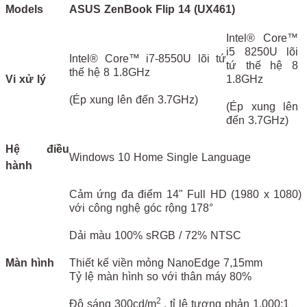
Models
ASUS ZenBook Flip 14 (UX461)
Intel® Core™
i5 8250U lõi
Intel® Core™ i7-8550U lõi tứ
tứ thế hệ 8
thế hệ 8 1.8GHz
Vi xử lý
1.8GHz
(Ép xung lên đến 3.7GHz)
(Ép xung lên
đến 3.7GHz)
Hệ điều
Windows 10 Home Single Language
hành
Cảm ứng đa điểm 14" Full HD (1980 x 1080)
với công nghệ góc rộng 178°
Dải màu 100% sRGB / 72% NTSC
Màn hình
Thiết kế viền mỏng NanoEdge 7,15mm
Tỷ lệ màn hình so với thân máy 80%
2
Độ sáng 300cd/m
, tỉ lệ tương phản 1,000:1