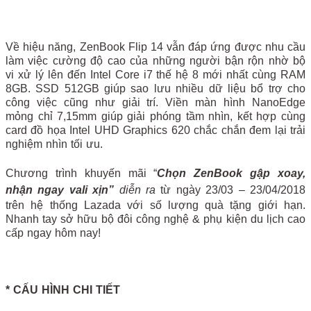
Về hiệu năng, ZenBook Flip 14 vẫn đáp ứng được nhu cầu
làm việc cường độ cao của những người bận rộn nhờ bộ
vi xử lý lên đến Intel Core i7 thế hệ 8 mới nhất cùng RAM
8GB. SSD 512GB giúp sao lưu nhiều dữ liệu bổ trợ cho
công việc cũng như giải trí. Viền màn hình NanoEdge
mỏng chỉ 7,15mm giúp giải phóng tầm nhìn, kết hợp cùng
card đồ họa Intel UHD Graphics 620 chắc chắn đem lại trải
nghiệm nhìn tối ưu.
Chương trình khuyến mãi “
Chọn ZenBook gập xoay,
nhận ngay vali xịn”
diễn ra
từ ngày 23/03 – 23/04/2018
trên hệ thống Lazada với số lượng quà tặng giới hạn.
Nhanh tay sở hữu bộ đôi công nghệ & phụ kiện du lịch cao
cấp ngay hôm nay!
* CẤU HÌNH CHI TIẾT