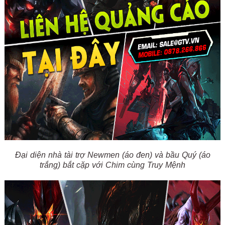
Đại diện nhà tài trợ Newmen (áo đen) và bầu Quý (áo
trắng) bắt cặp với Chim cùng Truy Mệnh