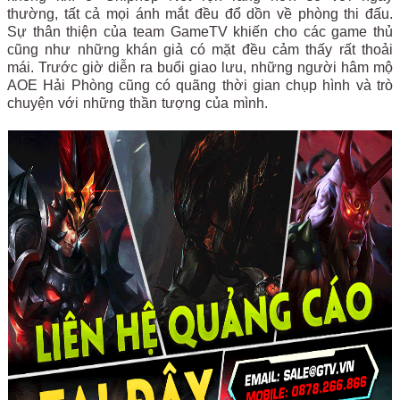
thường, tất cả mọi ánh mắt đều đổ dồn về phòng thi đấu.
Sự thân thiện của team GameTV khiến cho các game thủ
cũng như những khán giả có mặt đều cảm thấy rất thoải
mái. Trước giờ diễn ra buổi giao lưu, những người hâm mộ
AOE Hải Phòng cũng có quãng thời gian chụp hình và trò
chuyện với những thần tượng của mình.