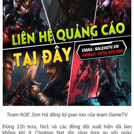
Team AOE Sơn Hà đăng ký giao lưu của team GameTV
Đúng 12h trưa, No1 và các đồng đội xuất hiện đã làm
không khí ở Chiphop Net rộn ràng hơn so với ngày