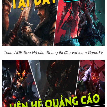
Team AOE Sơn Hà cầm Shang thi đấu với team GameTV