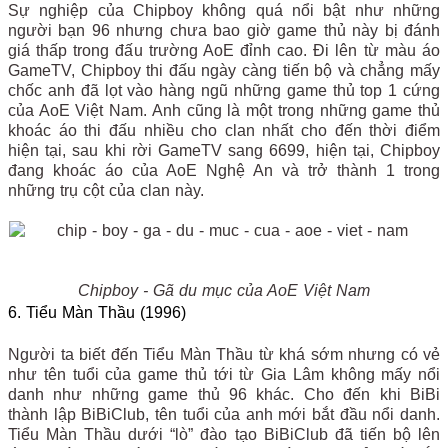
Sự nghiệp của Chipboy không quá nổi bật như những
người bạn 96 nhưng chưa bao giờ game thủ này bị đánh
giá thấp trong đấu trường AoE đỉnh cao. Đi lên từ màu áo
GameTV, Chipboy thi đấu ngày càng tiến bộ và chẳng mấy
chốc anh đã lọt vào hàng ngũ những game thủ top 1 cứng
của AoE Việt Nam. Anh cũng là một trong những game thủ
khoác áo thi đấu nhiều cho clan nhất cho đến thời điểm
hiện tại, sau khi rời GameTV sang 6699, hiện tại, Chipboy
đang khoác áo của AoE Nghệ An và trở thành 1 trong
những trụ cột của clan này.
Chipboy - Gã du mục của AoE Việt Nam
6. Tiểu Màn Thầu (1996)
Người ta biết đến Tiểu Màn Thầu từ khá sớm nhưng có vẻ
như tên tuổi của game thủ tới từ Gia Lâm không mấy nổi
danh như những game thủ 96 khác. Cho đến khi BiBi
thành lập BiBiClub, tên tuổi của anh mới bắt đầu nổi danh.
Tiểu Màn Thầu dưới “lò” đào tạo BiBiClub đã tiến bộ lên