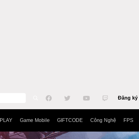
Đăng ký
PLAY
Game Mobile
GIFTCODE
Công Nghệ
FPS