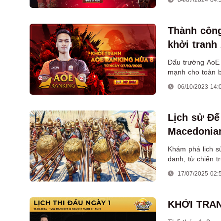
Thành công
khởi tranh
Đấu trường AoE 
mạnh cho toàn b
cộng đồng.
06/10/2023 14:
Lịch sử Đế
Macedonian
diệt trong
Khám phá lịch s
danh, từ chiến t
17/07/2025 02:
KHỞI TRAN