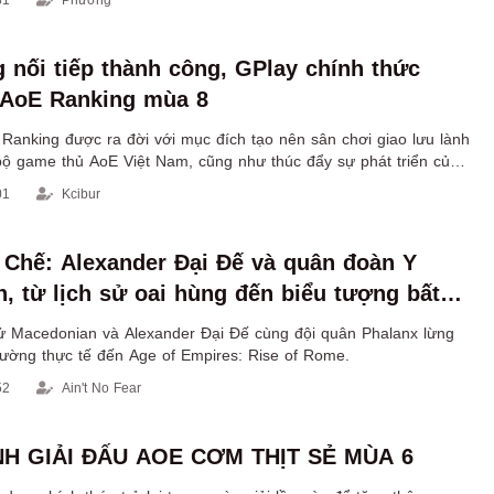
 nối tiếp thành công, GPlay chính thức
 AoE Ranking mùa 8
Ranking được ra đời với mục đích tạo nên sân chơi giao lưu lành
ộ game thủ AoE Việt Nam, cũng như thúc đẩy sự phát triển của
01
Kcibur
 Chế: Alexander Đại Đế và quân đoàn Y
, từ lịch sử oai hùng đến biểu tượng bất
 AoE
ử Macedonian và Alexander Đại Đế cùng đội quân Phalanx lừng
rường thực tế đến Age of Empires: Rise of Rome.
52
Ain't No Fear
H GIẢI ĐẤU AOE CƠM THỊT SẺ MÙA 6