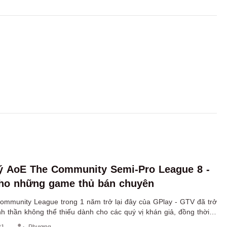
ý AoE The Community Semi-Pro League 8 -
cho những game thủ bán chuyên
ommunity League trong 1 năm trở lại đây của GPlay - GTV đã trở
h thần không thể thiếu dành cho các quý vị khán giả, đồng thời
i thể hiện tài năng dành riêng cho những game thủ bán chuyên.
31
Phương