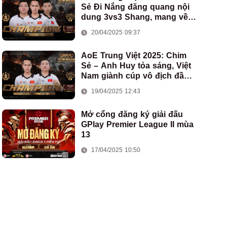
Sẻ Đi Nắng đăng quang nội
dung 3vs3 Shang, mang về
chức vô địch thứ hai cho
20/04/2025 09:37
đoàn AoE Việt Nam
AoE Trung Việt 2025: Chim
Sẻ – Anh Huy tỏa sáng, Việt
Nam giành cúp vô địch đầu
tiên ở thể thức 2vs2 Assyrian
19/04/2025 12:43
Mở cổng đăng ký giải đấu
GPlay Premier League II mùa
13
17/04/2025 10:50