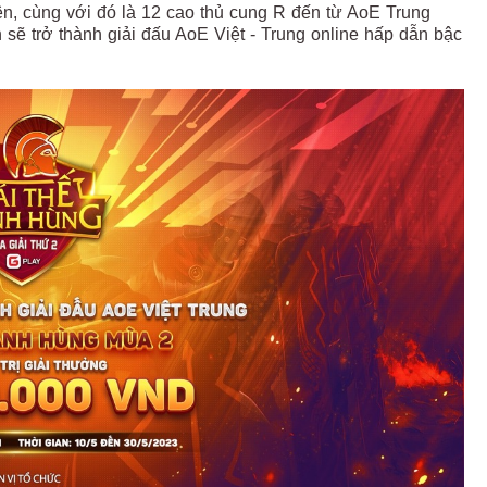
ên, cùng với đó là 12 cao thủ cung R đến từ AoE Trung
ẽ trở thành giải đấu AoE Việt - Trung online hấp dẫn bậc