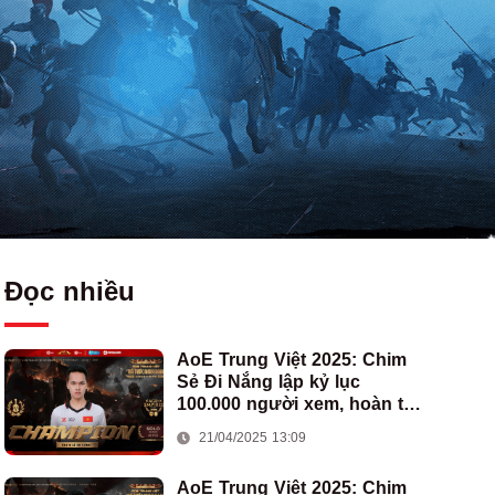
Đọc nhiều
AoE Trung Việt 2025: Chim
Sẻ Đi Nắng lập kỷ lục
100.000 người xem, hoàn tất
cú hat-trick vô địch cho AoE
21/04/2025 13:09
Việt Nam
AoE Trung Việt 2025: Chim