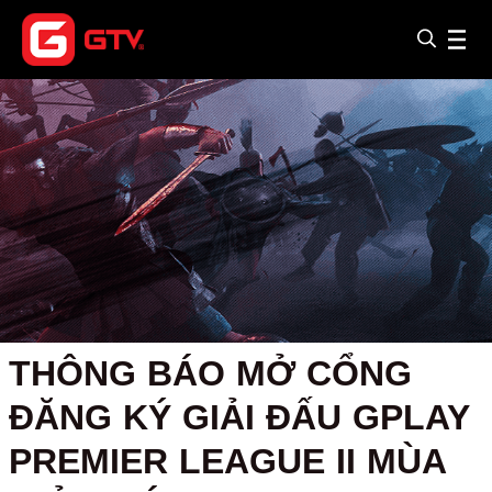
THÔNG BÁO MỞ CỔNG
ĐĂNG KÝ GIẢI ĐẤU GPLAY
PREMIER LEAGUE II MÙA