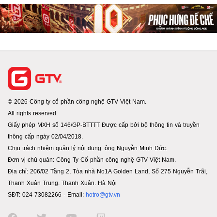
© 2026 Công ty cổ phần công nghệ GTV Việt Nam.
All rights reserved.
Giấy phép MXH số 146/GP-BTTTT Được cấp bởi bộ thông tin và truyền
thông cấp ngày 02/04/2018.
Chịu trách nhiệm quản lý nội dung: ông Nguyễn Minh Đức.
Đơn vị chủ quản: Công Ty Cổ phần công nghệ GTV Việt Nam.
Địa chỉ: 206/02 Tầng 2, Tòa nhà No1A Golden Land, Số 275 Nguyễn Trãi,
Thanh Xuân Trung. Thanh Xuân. Hà Nội
SĐT: 024 73082266 - Email:
hotro@gtv.vn