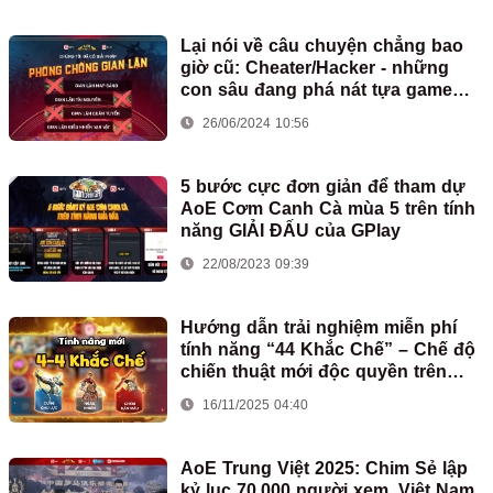
Lại nói về câu chuyện chẳng bao
giờ cũ: Cheater/Hacker - những
con sâu đang phá nát tựa game
AoE huyền thoại
26/06/2024 10:56
5 bước cực đơn giản để tham dự
AoE Cơm Canh Cà mùa 5 trên tính
năng GIẢI ĐẤU của GPlay
22/08/2023 09:39
Hướng dẫn trải nghiệm miễn phí
tính năng “44 Khắc Chế” – Chế độ
chiến thuật mới độc quyền trên
GPlay
16/11/2025 04:40
AoE Trung Việt 2025: Chim Sẻ lập
kỷ lục 70.000 người xem, Việt Nam