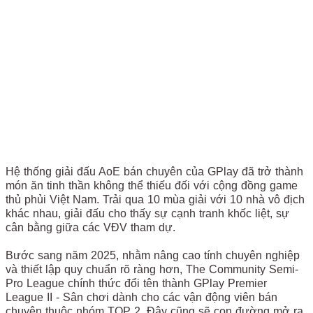
Hệ thống giải đấu AoE bán chuyên của GPlay đã trở thành
món ăn tinh thần không thể thiếu đối với cộng đồng game
thủ phủi Việt Nam. Trải qua 10 mùa giải với 10 nhà vô địch
khác nhau, giải đấu cho thấy sự cạnh tranh khốc liệt, sự
cân bằng giữa các VĐV tham dự.
Bước sang năm 2025, nhằm nâng cao tính chuyên nghiệp
và thiết lập quy chuẩn rõ ràng hơn, The Community Semi-
Pro League chính thức đổi tên thành GPlay Premier
League II - Sân chơi dành cho các vận động viên bán
chuyên thuộc nhóm TOP 2. Đây cũng sẽ con đường mở ra