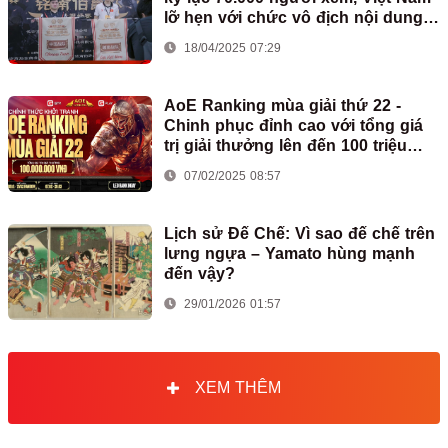
lỡ hẹn với chức vô địch nội dung
2vs2 Shang
18/04/2025 07:29
AoE Ranking mùa giải thứ 22 -
Chinh phục đỉnh cao với tổng giá
trị giải thưởng lên đến 100 triệu
đồng
07/02/2025 08:57
Lịch sử Đế Chế: Vì sao đế chế trên
lưng ngựa – Yamato hùng mạnh
đến vậy?
29/01/2026 01:57
XEM THÊM