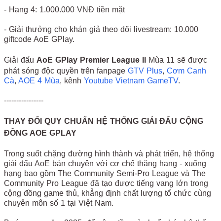
- Hạng 4: 1.000.000 VNĐ tiền mặt
- Giải thưởng cho khán giả theo dõi livestream: 10.000
giftcode AoE GPlay.
Giải đấu
AoE GPlay Premier League II
Mùa 11 sẽ được
phát sóng độc quyền trên fanpage
GTV Plus
,
Cơm Canh
Cà
,
AOE 4 Mùa
, kênh
Youtube Vietnam GameTV
.
----------------
THAY ĐỔI QUY CHUẨN HỆ THỐNG GIẢI ĐẤU CỘNG
ĐỒNG AOE GPLAY
Trong suốt chặng đường hình thành và phát triển, hệ thống
giải đấu AoE bán chuyên với cơ chế thăng hạng - xuống
hạng bao gồm The Community Semi-Pro League và The
Community Pro League đã tạo được tiếng vang lớn trong
cộng đồng game thủ, khẳng định chất lượng tổ chức cùng
chuyên môn số 1 tại Việt Nam.