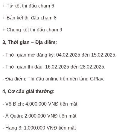
+ Tứ kết thi đấu chạm 6
+ Bán kết thi đấu chạm 8
+ Chung kết thi đấu chạm 9
3, Thời gian – Địa điểm:
- Thời gian mở đăng ký: 04.02.2025 đến 15.02.2025.
- Thời gian thi đấu: 16.02.2025 đến 28.02.2025.
- Địa điểm: Thi đấu online trên nền tảng GPlay.
4, Cơ cấu giải thưởng:
- Vô Địch: 4.000.000 VNĐ tiền mặt
- Á Quân: 2.000.000 VNĐ tiền mặt
- Hạng 3: 1.000.000 VNĐ tiền mặt