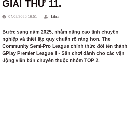
GIẢI THỨ 11.
04/02/2025 16:51
Libra
Bước sang năm 2025, nhằm nâng cao tính chuyên
nghiệp và thiết lập quy chuẩn rõ ràng hơn, The
Community Semi-Pro League chính thức đổi tên thành
GPlay Premier League II - Sân chơi dành cho các vận
động viên bán chuyên thuộc nhóm TOP 2.