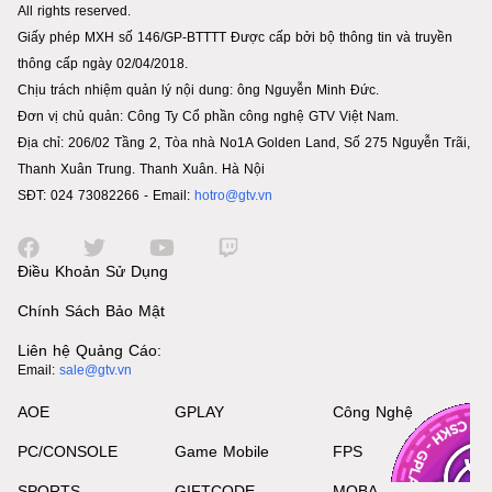
All rights reserved.
Giấy phép MXH số 146/GP-BTTTT Được cấp bởi bộ thông tin và truyền
thông cấp ngày 02/04/2018.
Chịu trách nhiệm quản lý nội dung: ông Nguyễn Minh Đức.
Đơn vị chủ quản: Công Ty Cổ phần công nghệ GTV Việt Nam.
Địa chỉ: 206/02 Tầng 2, Tòa nhà No1A Golden Land, Số 275 Nguyễn Trãi,
Thanh Xuân Trung. Thanh Xuân. Hà Nội
SĐT: 024 73082266 - Email:
hotro@gtv.vn
Điều Khoản Sử Dụng
Chính Sách Bảo Mật
Liên hệ Quảng Cáo:
Email:
sale@gtv.vn
AOE
GPLAY
Công Nghệ
PC/CONSOLE
Game Mobile
FPS
SPORTS
GIFTCODE
MOBA